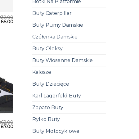
Botki Na Platformie
Buty Caterpillar
232.00
166.00
Buty Pumy Damskie
Czółenka Damskie
Buty Oleksy
Buty Wiosenne Damskie
Kalosze
Buty Dziecięce
Karl Lagerfeld Buty
Zapato Buty
Rylko Buty
262.00
187.00
Buty Motocyklowe