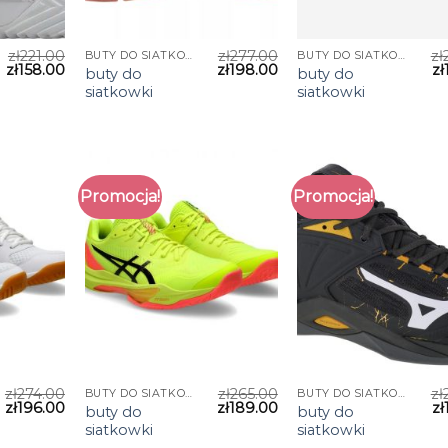
zł
221.00
zł
277.00
zł
BUTY DO SIATKOWKI
BUTY DO SIATKOWKI
zł
158.00
zł
198.00
zł
buty do
buty do
siatkowki
siatkowki
Promocja!
Promocja!
zł
274.00
zł
265.00
zł
BUTY DO SIATKOWKI
BUTY DO SIATKOWKI
zł
196.00
zł
189.00
zł
buty do
buty do
siatkowki
siatkowki