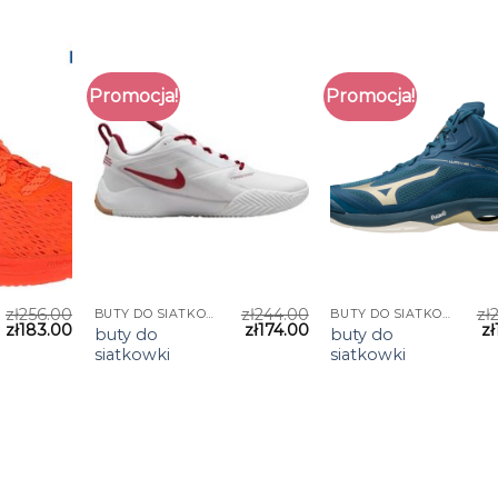
Promocja!
Promocja!
zł
256.00
zł
244.00
zł
BUTY DO SIATKOWKI
BUTY DO SIATKOWKI
zł
183.00
zł
174.00
zł
buty do
buty do
siatkowki
siatkowki