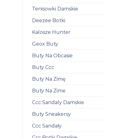
Tenisowki Damskie
Deezee Botki
Kalosze Hunter
Geox Buty
Buty Na Obcasie
Buty Ccc
Buty Na Zimę
Buty Na Zime
Ccc Sandaly Damskie
Buty Sneakersy
Ccc Sandały
Ccc Botki Damskie