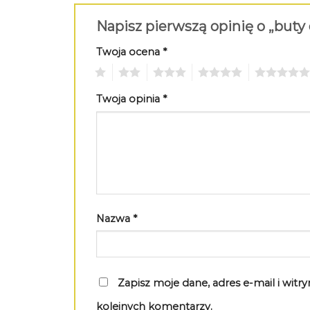
Napisz pierwszą opinię o „buty
Twoja ocena
*
1
2
3
4
5
Twoja opinia
*
Nazwa
*
Zapisz moje dane, adres e-mail i wit
kolejnych komentarzy.