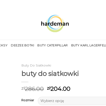
EKSY
DEEZEE BOTKI
BUTY CATERPILLAR
BUTY KARL LAGERFE
Buty Do Siatkowki
buty do siatkowki
286.00
204.00
zł
zł
Rozmiar