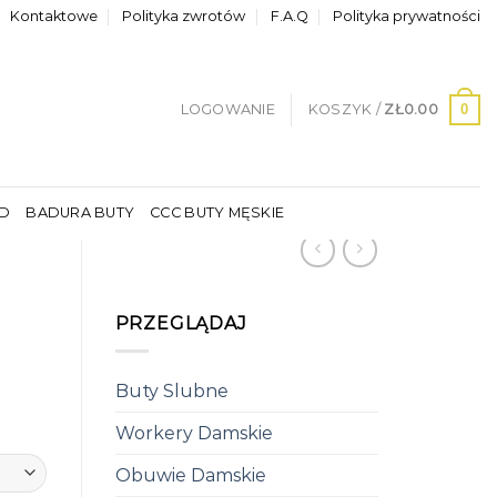
Kontaktowe
Polityka zwrotów
F.A.Q
Polityka prywatności
0
LOGOWANIE
KOSZYK /
ZŁ
0.00
LD
BADURA BUTY
CCC BUTY MĘSKIE
PRZEGLĄDAJ
Buty Slubne
Workery Damskie
Obuwie Damskie