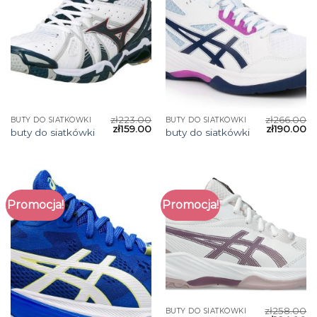
zł
223.00
zł
266.00
BUTY DO SIATKÓWKI
BUTY DO SIATKÓWKI
zł
159.00
zł
190.00
buty do siatkówki
buty do siatkówki
Promocja!
Promocja!
zł
258.00
BUTY DO SIATKÓWKI