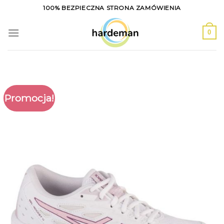
Skip
100% BEZPIECZNA STRONA ZAMÓWIENIA
to
content
0
Promocja!