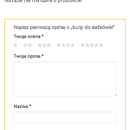
Na razie nie ma opinii o produkcie.
Napisz pierwszą opinię o „buty do siatkówki”
Twoja ocena
*
1
2
3
4
5
Twoja opinia
*
Nazwa
*