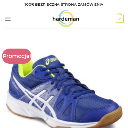
Skip
100% BEZPIECZNA STRONA ZAMÓWIENIA
to
content
0
Promocja!