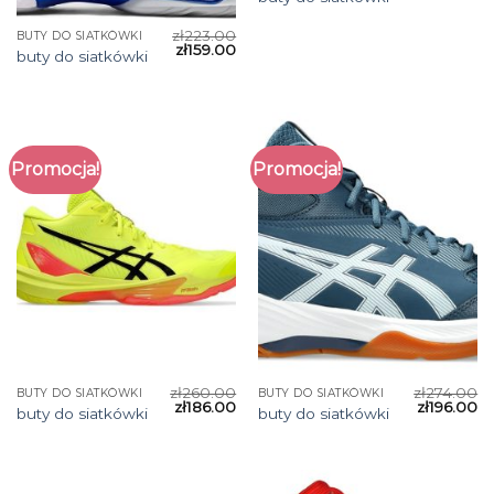
zł
223.00
BUTY DO SIATKÓWKI
zł
159.00
buty do siatkówki
Promocja!
Promocja!
zł
260.00
zł
274.00
BUTY DO SIATKÓWKI
BUTY DO SIATKÓWKI
zł
186.00
zł
196.00
buty do siatkówki
buty do siatkówki