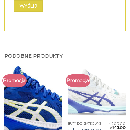
PODOBNE PRODUKTY
Promocja!
Promocja!
zł
203.00
BUTY DO SIATKÓWKI
zł
145.00
buty do siatkówki