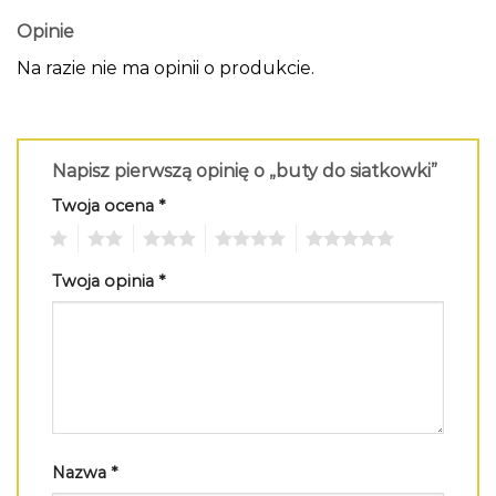
Opinie
Na razie nie ma opinii o produkcie.
Napisz pierwszą opinię o „buty do siatkowki”
Twoja ocena
*
1
2
3
4
5
Twoja opinia
*
Nazwa
*