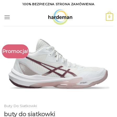
Skip
100% BEZPIECZNA STRONA ZAMÓWIENIA
to
content
0
Promocja!
Buty Do Siatkowki
buty do siatkowki