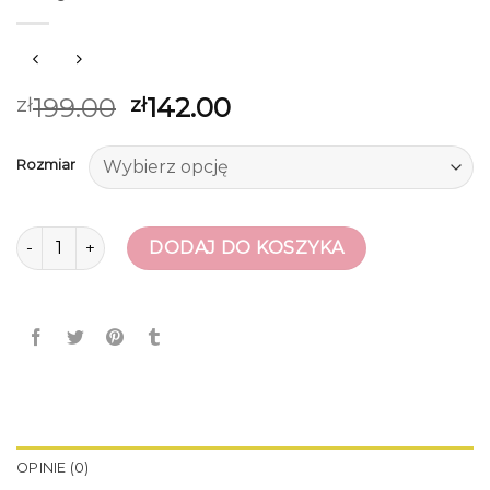
199.00
142.00
zł
zł
Rozmiar
ilość buty do siatkowki
DODAJ DO KOSZYKA
OPINIE (0)