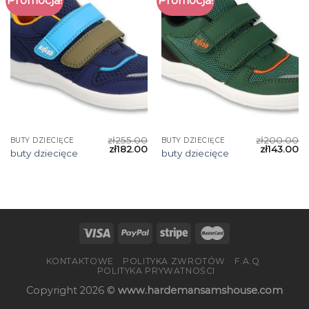
Promocja!
Promocja!
zł
255.00
zł
200.00
BUTY DZIECIĘCE
BUTY DZIECIĘCE
zł
182.00
zł
143.00
buty dziecięce
buty dziecięce
KONTAKTOWE
POLITYKA ZWROTÓW
F.A.Q
POLITYKA PRYWATNOŚCI
Copyright 2026 ©
www.hardemansamshouse.com