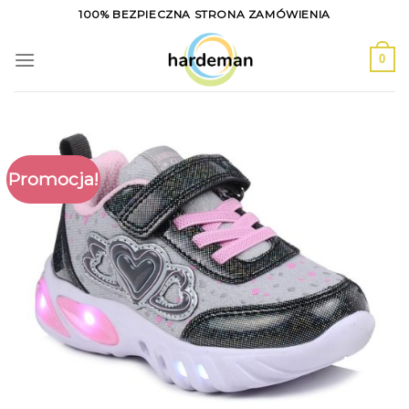
Skip
100% BEZPIECZNA STRONA ZAMÓWIENIA
to
content
0
Promocja!