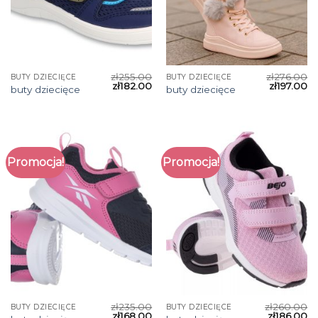
zł
255.00
zł
276.00
BUTY DZIECIĘCE
BUTY DZIECIĘCE
zł
182.00
zł
197.00
buty dziecięce
buty dziecięce
Promocja!
Promocja!
zł
235.00
zł
260.00
BUTY DZIECIĘCE
BUTY DZIECIĘCE
zł
168.00
zł
186.00