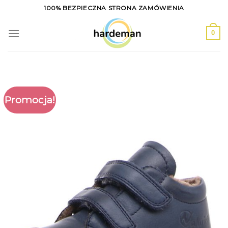
Skip
100% BEZPIECZNA STRONA ZAMÓWIENIA
to
content
0
Promocja!