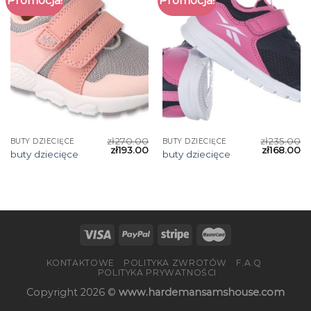
Promocja!
Promocja!
zł
270.00
zł
235.00
BUTY DZIECIĘCE
BUTY DZIECIĘCE
zł
193.00
zł
168.00
buty dziecięce
buty dziecięce
KONTAKTOWE
POLITYKA ZWROTÓW
F.A.Q
POLITYKA PRYWATNOŚCI
Copyright 2026 ©
www.hardemansamshouse.com