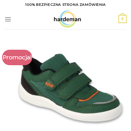
Skip
100% BEZPIECZNA STRONA ZAMÓWIENIA
to
content
0
Promocja!