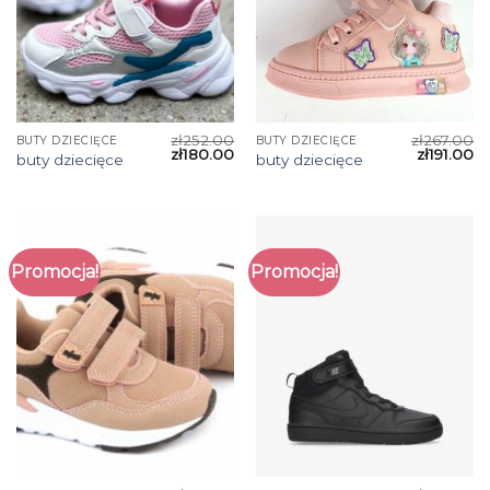
zł
252.00
zł
267.00
BUTY DZIECIĘCE
BUTY DZIECIĘCE
zł
180.00
zł
191.00
buty dziecięce
buty dziecięce
Promocja!
Promocja!