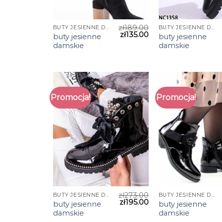
zł
189.00
BUTY JESIENNE DAMSKIE
BUTY JESIENNE DAMSKIE
zł
135.00
buty jesienne
buty jesienne
damskie
damskie
Promocja!
Promocja!
zł
273.00
BUTY JESIENNE DAMSKIE
BUTY JESIENNE DAMSKIE
zł
195.00
buty jesienne
buty jesienne
damskie
damskie