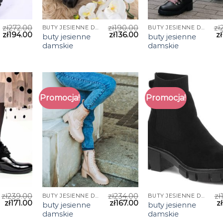
zł
272.00
zł
190.00
zł
BUTY JESIENNE DAMSKIE
BUTY JESIENNE DAMSKIE
zł
194.00
zł
136.00
zł
buty jesienne
buty jesienne
damskie
damskie
Promocja!
Promocja!
zł
239.00
zł
234.00
zł
BUTY JESIENNE DAMSKIE
BUTY JESIENNE DAMSKIE
zł
171.00
zł
167.00
zł
buty jesienne
buty jesienne
damskie
damskie