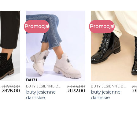
Promocja!
Promocja!
zł
179.00
zł
185.00
zł
BUTY JESIENNE DAMSKIE
BUTY JESIENNE DAMSKIE
zł
128.00
zł
132.00
zł
buty jesienne
buty jesienne
damskie
damskie