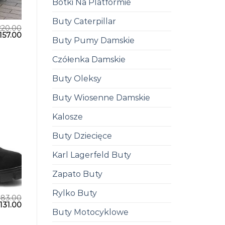
Botki Na Platformie
Buty Caterpillar
220.00
157.00
Buty Pumy Damskie
Czółenka Damskie
Buty Oleksy
Buty Wiosenne Damskie
Kalosze
Buty Dziecięce
Karl Lagerfeld Buty
Zapato Buty
Rylko Buty
183.00
131.00
Buty Motocyklowe