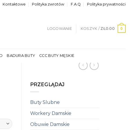
Kontaktowe
Polityka zwrotów
F.A.Q
Polityka prywatności
0
LOGOWANIE
KOSZYK /
ZŁ
0.00
LD
BADURA BUTY
CCC BUTY MĘSKIE
PRZEGLĄDAJ
Buty Slubne
Workery Damskie
Obuwie Damskie