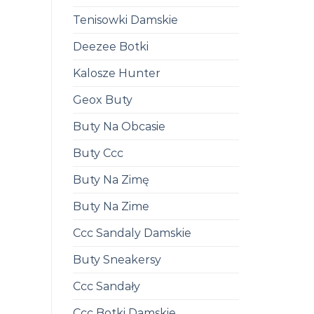
Tenisowki Damskie
Deezee Botki
Kalosze Hunter
Geox Buty
Buty Na Obcasie
Buty Ccc
Buty Na Zimę
Buty Na Zime
Ccc Sandaly Damskie
Buty Sneakersy
Ccc Sandały
Ccc Botki Damskie