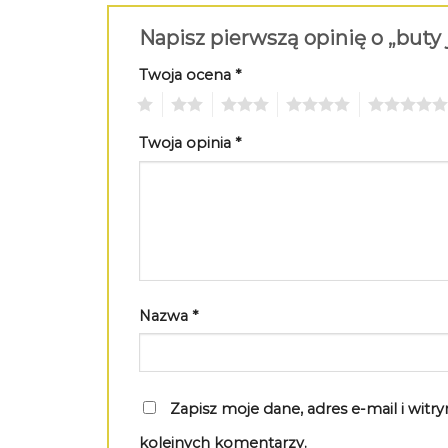
Napisz pierwszą opinię o „buty
Twoja ocena
*
1
2
3
4
5
Twoja opinia
*
Nazwa
*
Zapisz moje dane, adres e-mail i wit
kolejnych komentarzy.