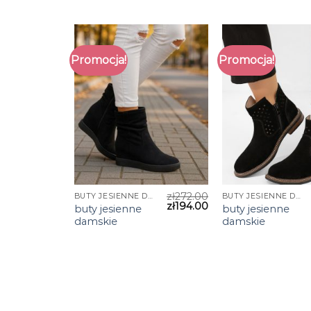
Promocja!
Promocja!
zł
272.00
BUTY JESIENNE DAMSKIE
BUTY JESIENNE DAMSKIE
zł
194.00
buty jesienne
buty jesienne
damskie
damskie