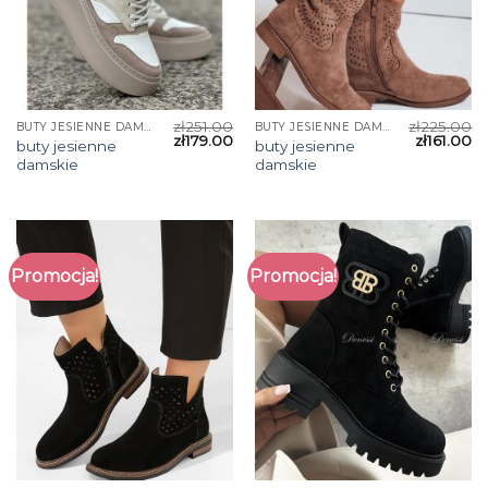
zł
251.00
zł
225.00
BUTY JESIENNE DAMSKIE
BUTY JESIENNE DAMSKIE
zł
179.00
zł
161.00
buty jesienne
buty jesienne
damskie
damskie
Promocja!
Promocja!