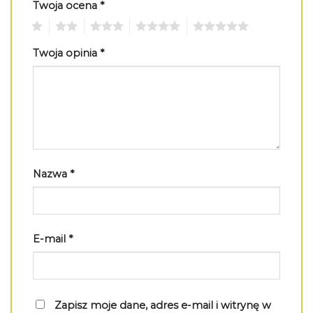
Twoja ocena
*
1
2
3
4
5
Twoja opinia
*
Nazwa
*
E-mail
*
Zapisz moje dane, adres e-mail i witrynę w