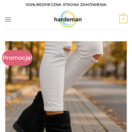
Skip
100% BEZPIECZNA STRONA ZAMÓWIENIA
to
content
0
Promocja!