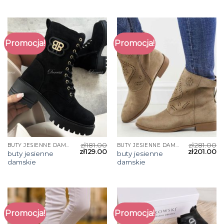
Promocja!
Promocja!
zł
181.00
zł
281.00
BUTY JESIENNE DAMSKIE
BUTY JESIENNE DAMSKIE
zł
129.00
zł
201.00
buty jesienne
buty jesienne
damskie
damskie
Promocja!
Promocja!