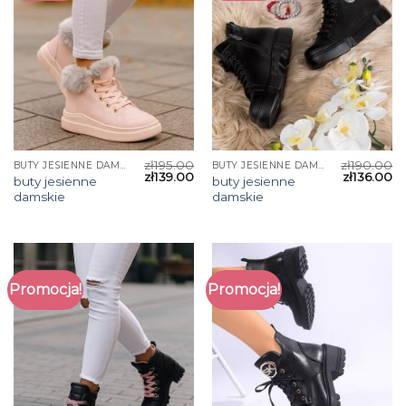
zł
195.00
zł
190.00
BUTY JESIENNE DAMSKIE
BUTY JESIENNE DAMSKIE
zł
139.00
zł
136.00
buty jesienne
buty jesienne
damskie
damskie
Promocja!
Promocja!