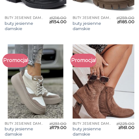
zł
216.00
zł
259.00
BUTY JESIENNE DAMSKIE
BUTY JESIENNE DAMSKIE
zł
154.00
zł
185.00
buty jesienne
buty jesienne
damskie
damskie
Promocja!
Promocja!
zł
251.00
zł
225.00
BUTY JESIENNE DAMSKIE
BUTY JESIENNE DAMSKIE
zł
179.00
zł
161.00
buty jesienne
buty jesienne
damskie
damskie