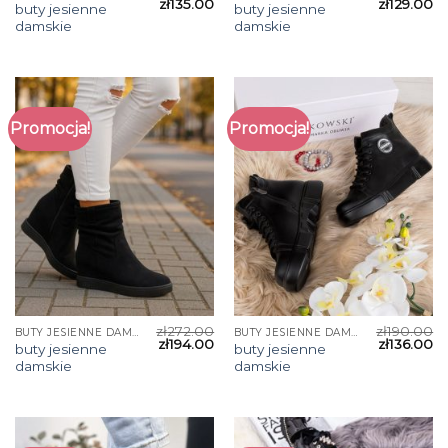
zł
135.00
zł
129.00
buty jesienne
buty jesienne
damskie
damskie
Promocja!
Promocja!
zł
272.00
zł
190.00
BUTY JESIENNE DAMSKIE
BUTY JESIENNE DAMSKIE
zł
194.00
zł
136.00
buty jesienne
buty jesienne
damskie
damskie