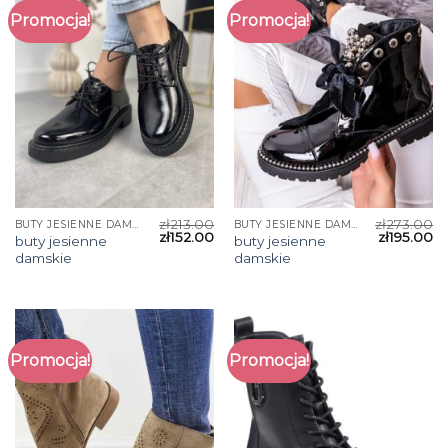
Promocja!
Promocja!
zł
213.00
zł
273.00
BUTY JESIENNE DAMSKIE
BUTY JESIENNE DAMSKIE
zł
152.00
zł
195.00
buty jesienne
buty jesienne
damskie
damskie
Promocja!
Promocja!