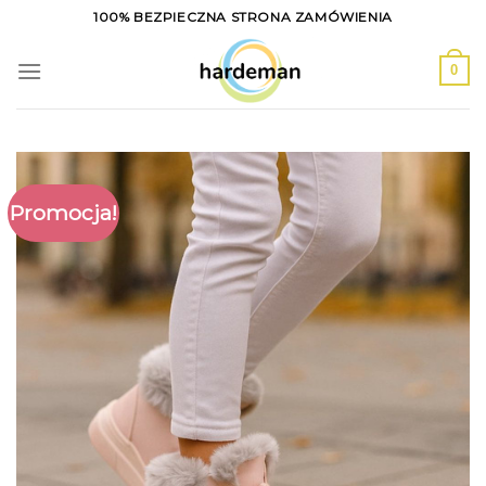
Skip
100% BEZPIECZNA STRONA ZAMÓWIENIA
to
content
0
Promocja!