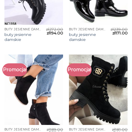
zł
272.00
zł
239.00
BUTY JESIENNE DAMSKIE
BUTY JESIENNE DAMSKIE
zł
194.00
zł
171.00
buty jesienne
buty jesienne
damskie
damskie
Promocja!
Promocja!
zł
189.00
zł
181.00
BUTY JESIENNE DAMSKIE
BUTY JESIENNE DAMSKIE