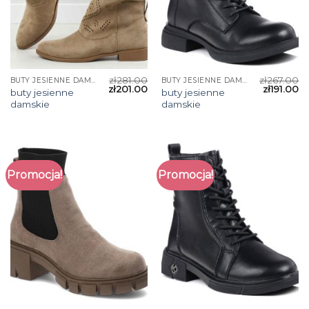
zł
281.00
zł
267.00
BUTY JESIENNE DAMSKIE
BUTY JESIENNE DAMSKIE
zł
201.00
zł
191.00
buty jesienne
buty jesienne
damskie
damskie
Promocja!
Promocja!