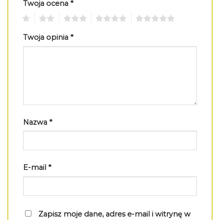
Twoja ocena
*
1
2
3
4
5
Twoja opinia
*
Nazwa
*
E-mail
*
Zapisz moje dane, adres e-mail i witrynę w