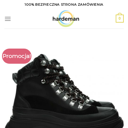
Skip
100% BEZPIECZNA STRONA ZAMÓWIENIA
to
content
0
Promocja!