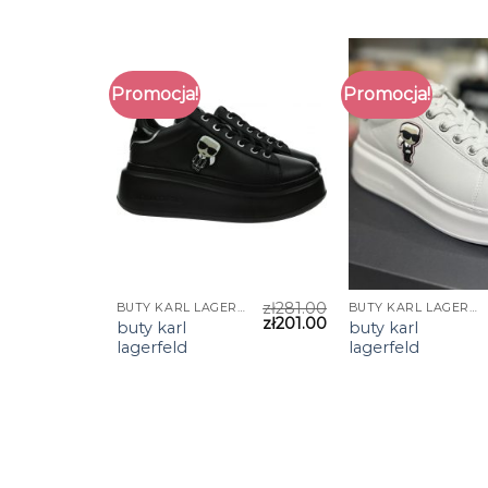
Promocja!
Promocja!
zł
281.00
BUTY KARL LAGERFELD
BUTY KARL LAGERFELD
zł
201.00
buty karl
buty karl
lagerfeld
lagerfeld