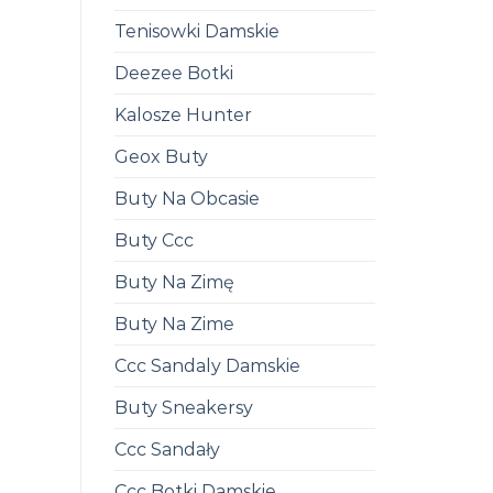
Tenisowki Damskie
Deezee Botki
Kalosze Hunter
Geox Buty
Buty Na Obcasie
Buty Ccc
Buty Na Zimę
Buty Na Zime
Ccc Sandaly Damskie
Buty Sneakersy
Ccc Sandały
Ccc Botki Damskie