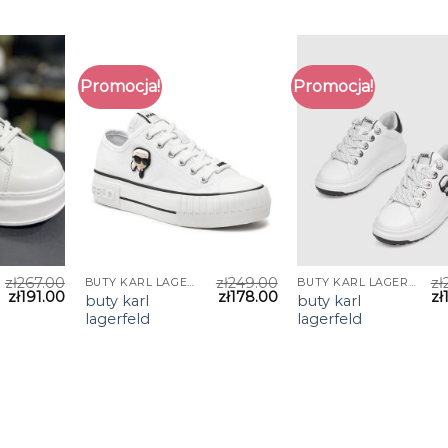
Promocja!
Promocja!
zł
267.00
zł
249.00
zł
BUTY KARL LAGERFELD
BUTY KARL LAGERFELD
zł
191.00
zł
178.00
zł
buty karl
buty karl
lagerfeld
lagerfeld