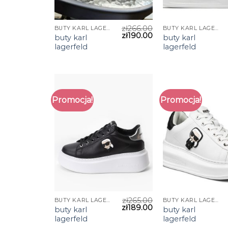
zł
266.00
BUTY KARL LAGERFELD
BUTY KARL LAGERFELD
zł
190.00
buty karl
buty karl
lagerfeld
lagerfeld
Promocja!
Promocja!
zł
265.00
BUTY KARL LAGERFELD
BUTY KARL LAGERFELD
zł
189.00
buty karl
buty karl
lagerfeld
lagerfeld