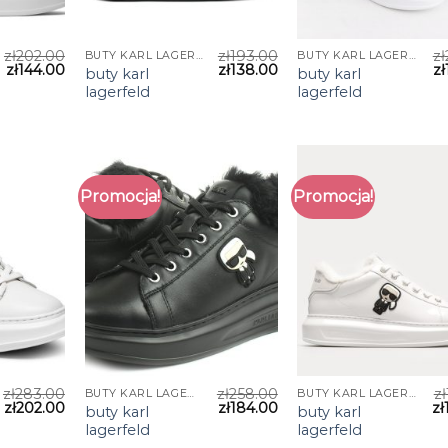
zł
202.00
zł
193.00
zł
BUTY KARL LAGERFELD
BUTY KARL LAGERFELD
zł
144.00
zł
138.00
zł
buty karl
buty karl
lagerfeld
lagerfeld
Promocja!
Promocja!
zł
283.00
zł
258.00
zł
BUTY KARL LAGERFELD
BUTY KARL LAGERFELD
zł
202.00
zł
184.00
zł
buty karl
buty karl
lagerfeld
lagerfeld