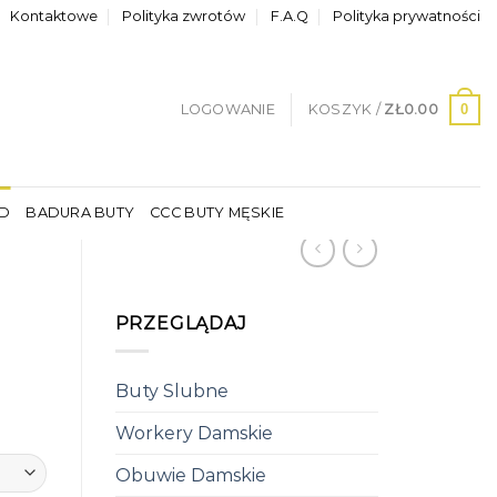
Kontaktowe
Polityka zwrotów
F.A.Q
Polityka prywatności
0
LOGOWANIE
KOSZYK /
ZŁ
0.00
LD
BADURA BUTY
CCC BUTY MĘSKIE
PRZEGLĄDAJ
Buty Slubne
Workery Damskie
Obuwie Damskie