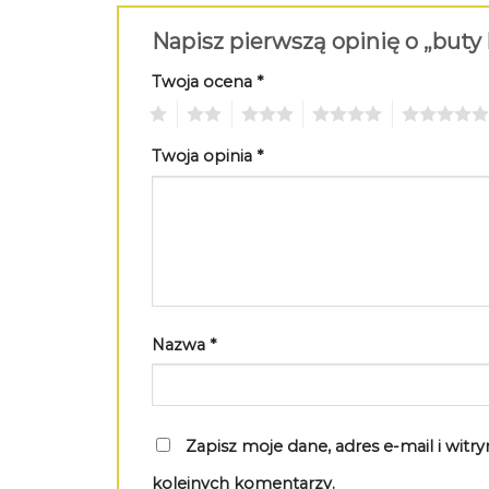
Napisz pierwszą opinię o „buty 
Twoja ocena
*
1
2
3
4
5
Twoja opinia
*
Nazwa
*
Zapisz moje dane, adres e-mail i wit
kolejnych komentarzy.