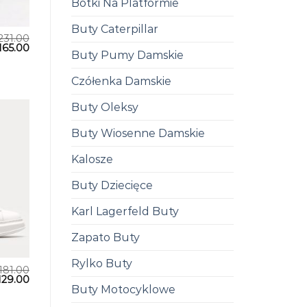
Botki Na Platformie
Buty Caterpillar
231.00
165.00
Buty Pumy Damskie
Czółenka Damskie
Buty Oleksy
Buty Wiosenne Damskie
Kalosze
Buty Dziecięce
Karl Lagerfeld Buty
Zapato Buty
Rylko Buty
181.00
129.00
Buty Motocyklowe