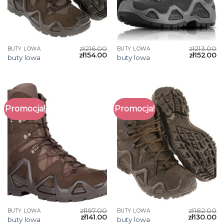
zł
216.00
zł
213.00
BUTY LOWA
BUTY LOWA
zł
154.00
zł
152.00
buty lowa
buty lowa
Promocja!
Promocja!
zł
197.00
zł
182.00
BUTY LOWA
BUTY LOWA
zł
141.00
zł
130.00
buty lowa
buty lowa