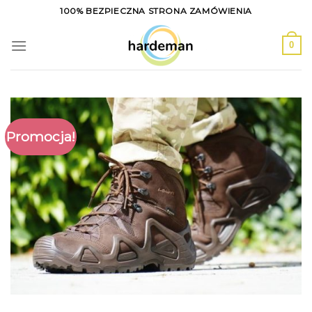
Skip
100% BEZPIECZNA STRONA ZAMÓWIENIA
to
content
0
Promocja!