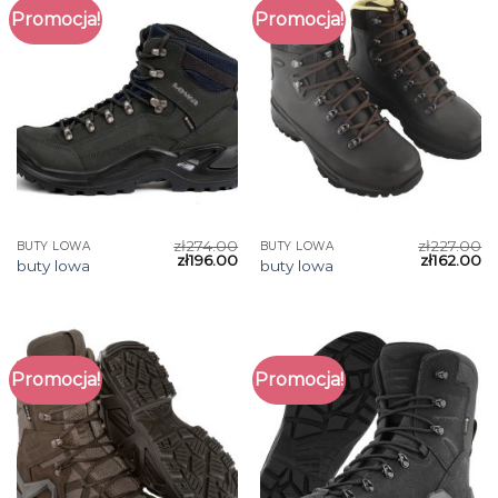
Promocja!
Promocja!
zł
274.00
zł
227.00
BUTY LOWA
BUTY LOWA
zł
196.00
zł
162.00
buty lowa
buty lowa
Promocja!
Promocja!