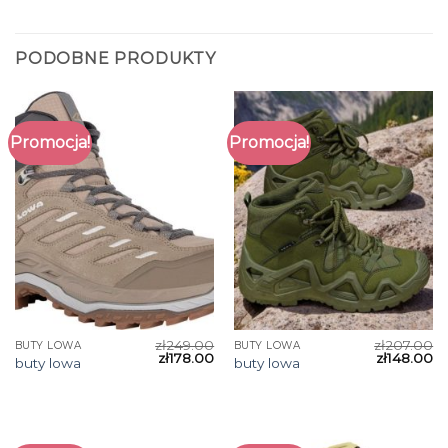
PODOBNE PRODUKTY
Promocja!
Promocja!
zł
249.00
zł
207.00
BUTY LOWA
BUTY LOWA
zł
178.00
zł
148.00
buty lowa
buty lowa