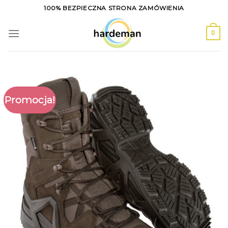
Skip
100% BEZPIECZNA STRONA ZAMÓWIENIA
to
content
0
Promocja!