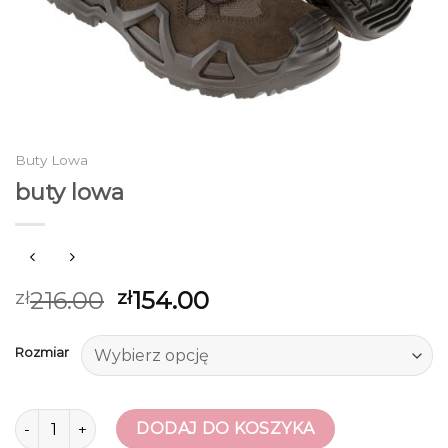
Buty Lowa
buty lowa
216.00
154.00
zł
zł
Rozmiar
ilość buty lowa
DODAJ DO KOSZYKA