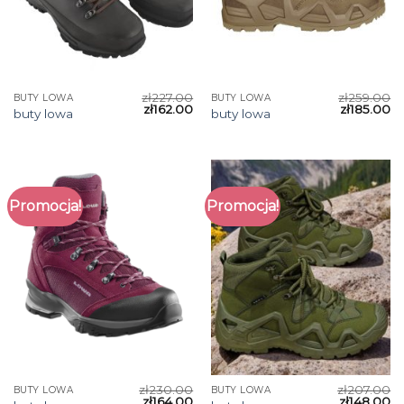
zł
227.00
zł
259.00
BUTY LOWA
BUTY LOWA
zł
162.00
zł
185.00
buty lowa
buty lowa
Promocja!
Promocja!
zł
230.00
zł
207.00
BUTY LOWA
BUTY LOWA
zł
164.00
zł
148.00