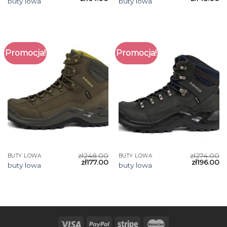
buty lowa
buty lowa
Promocja!
Promocja!
zł
248.00
zł
274.00
BUTY LOWA
BUTY LOWA
zł
177.00
zł
196.00
buty lowa
buty lowa