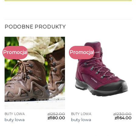
PODOBNE PRODUKTY
Promocja!
Promocja!
zł
252.00
zł
230.00
BUTY LOWA
BUTY LOWA
zł
180.00
zł
164.00
buty lowa
buty lowa