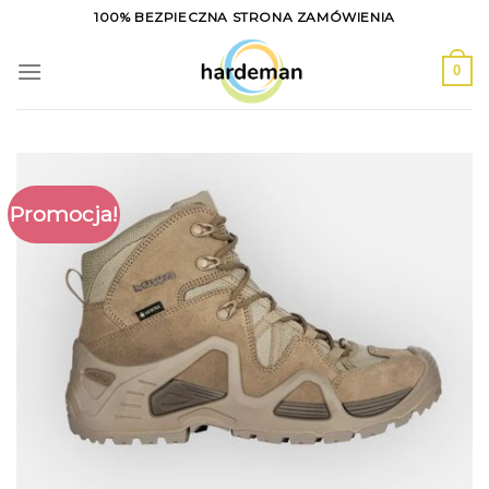
Skip
100% BEZPIECZNA STRONA ZAMÓWIENIA
to
content
0
Promocja!