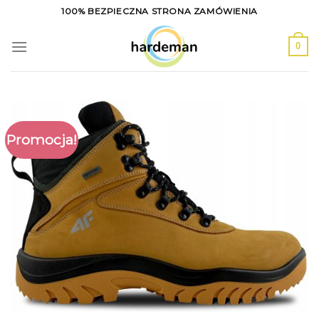
Skip
100% BEZPIECZNA STRONA ZAMÓWIENIA
to
content
0
Promocja!