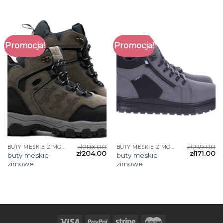
Promocja!
Promocja!
zł
286.00
zł
239.00
BUTY MESKIE ZIMOWE
BUTY MESKIE ZIMOWE
zł
204.00
zł
171.00
buty meskie
buty meskie
zimowe
zimowe