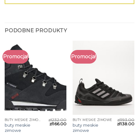
PODOBNE PRODUKTY
Promocja!
Promocja!
zł
232.00
zł
193.00
BUTY MESKIE ZIMOWE
BUTY MESKIE ZIMOWE
zł
166.00
zł
138.00
buty meskie
buty meskie
zimowe
zimowe