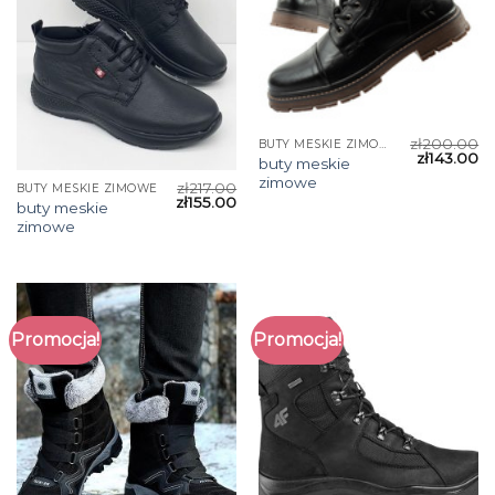
zł
200.00
BUTY MESKIE ZIMOWE
zł
143.00
buty meskie
zimowe
zł
217.00
BUTY MESKIE ZIMOWE
zł
155.00
buty meskie
zimowe
Promocja!
Promocja!