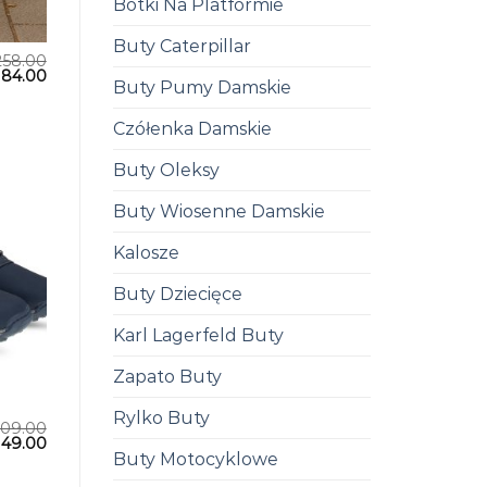
Botki Na Platformie
Buty Caterpillar
258.00
184.00
Buty Pumy Damskie
Czółenka Damskie
Buty Oleksy
Buty Wiosenne Damskie
Kalosze
Buty Dziecięce
Karl Lagerfeld Buty
Zapato Buty
Rylko Buty
209.00
149.00
Buty Motocyklowe