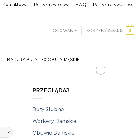
Kontaktowe
Polityka zwrotów
F.A.Q
Polityka prywatności
0
LOGOWANIE
KOSZYK /
ZŁ
0.00
LD
BADURA BUTY
CCC BUTY MĘSKIE
PRZEGLĄDAJ
Buty Slubne
Workery Damskie
Obuwie Damskie