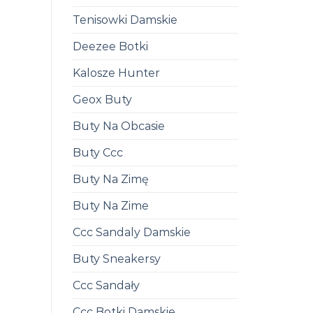
Tenisowki Damskie
Deezee Botki
Kalosze Hunter
Geox Buty
Buty Na Obcasie
Buty Ccc
Buty Na Zimę
Buty Na Zime
Ccc Sandaly Damskie
Buty Sneakersy
Ccc Sandały
Ccc Botki Damskie