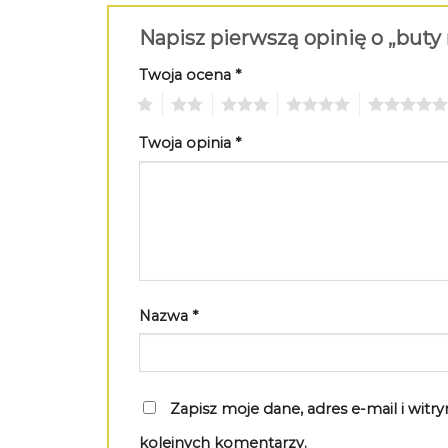
Napisz pierwszą opinię o „but
Twoja ocena
*
1
2
3
4
5
Twoja opinia
*
Nazwa
*
Zapisz moje dane, adres e-mail i wit
kolejnych komentarzy.