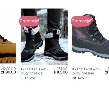
Promocja!
Promocja!
zł
266.00
zł
231.00
zł
BUTY MESKIE ZIMOWE
BUTY MESKIE ZIMOWE
zł
190.00
zł
165.00
zł
buty meskie
buty meskie
zimowe
zimowe