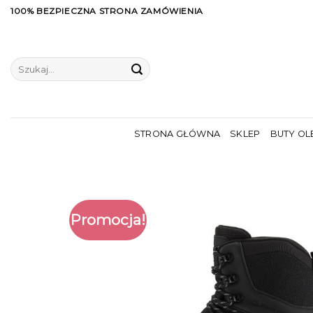
Skip
100% BEZPIECZNA STRONA ZAMÓWIENIA
to
content
Szukaj:
STRONA GŁÓWNA
SKLEP
BUTY OL
Promocja!