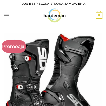
Skip
100% BEZPIECZNA STRONA ZAMÓWIENIA
to
content
0
Promocja!