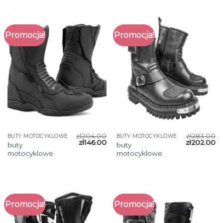
Promocja!
Promocja!
zł
204.00
zł
283.00
BUTY MOTOCYKLOWE
BUTY MOTOCYKLOWE
zł
146.00
zł
202.00
buty
buty
motocyklowe
motocyklowe
Promocja!
Promocja!