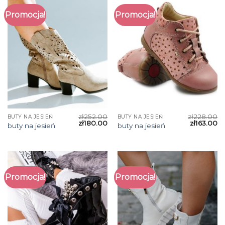
Promocja!
Promocja!
zł
252.00
zł
228.00
BUTY NA JESIEŃ
BUTY NA JESIEŃ
zł
180.00
zł
163.00
buty na jesień
buty na jesień
Promocja!
Promocja!