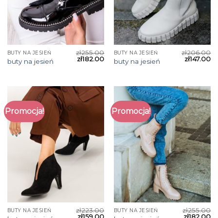
zł
255.00
zł
206.00
BUTY NA JESIEŃ
BUTY NA JESIEŃ
zł
182.00
zł
147.00
buty na jesień
buty na jesień
Promocja!
Promocja!
zł
223.00
zł
255.00
BUTY NA JESIEŃ
BUTY NA JESIEŃ
zł
159.00
zł
182.00