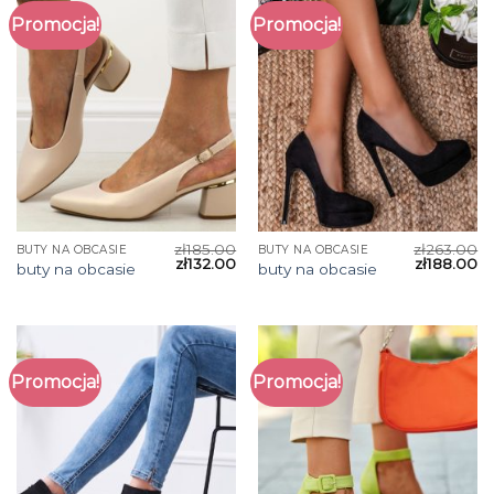
Promocja!
Promocja!
zł
185.00
zł
263.00
BUTY NA OBCASIE
BUTY NA OBCASIE
zł
132.00
zł
188.00
buty na obcasie
buty na obcasie
Promocja!
Promocja!