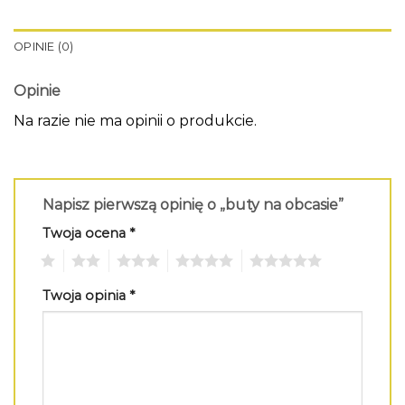
OPINIE (0)
Opinie
Na razie nie ma opinii o produkcie.
Napisz pierwszą opinię o „buty na obcasie”
Twoja ocena
*
1
2
3
4
5
Twoja opinia
*