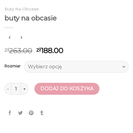
Buty Na Obcasie
buty na obcasie
263.00
188.00
zł
zł
Rozmiar
ilość buty na obcasie
DODAJ DO KOSZYKA