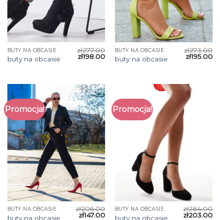
zł
277.00
zł
273.00
BUTY NA OBCASIE
BUTY NA OBCASIE
zł
198.00
zł
195.00
buty na obcasie
buty na obcasie
Promocja!
Promocja!
zł
206.00
zł
284.00
BUTY NA OBCASIE
BUTY NA OBCASIE
zł
147.00
zł
203.00
buty na obcasie
buty na obcasie