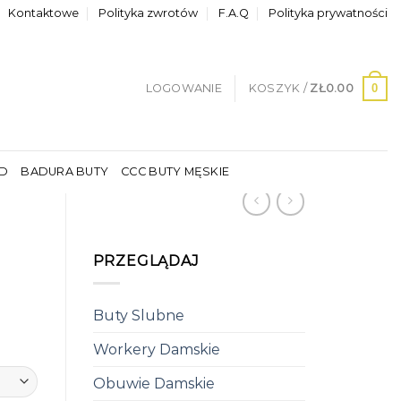
Kontaktowe
Polityka zwrotów
F.A.Q
Polityka prywatności
0
LOGOWANIE
KOSZYK /
ZŁ
0.00
LD
BADURA BUTY
CCC BUTY MĘSKIE
PRZEGLĄDAJ
Buty Slubne
Workery Damskie
Obuwie Damskie