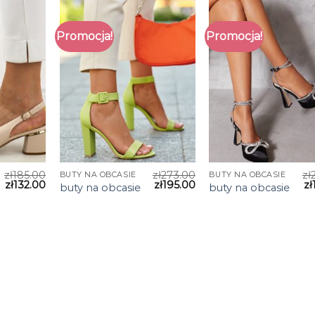
Promocja!
Promocja!
zł
185.00
zł
273.00
zł
BUTY NA OBCASIE
BUTY NA OBCASIE
zł
132.00
zł
195.00
zł
buty na obcasie
buty na obcasie