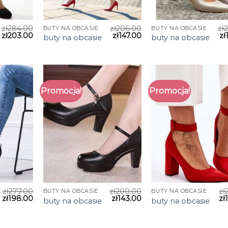
zł
284.00
zł
206.00
zł
BUTY NA OBCASIE
BUTY NA OBCASIE
zł
203.00
zł
147.00
zł
buty na obcasie
buty na obcasie
Promocja!
Promocja!
zł
277.00
zł
200.00
zł
BUTY NA OBCASIE
BUTY NA OBCASIE
zł
198.00
zł
143.00
zł
buty na obcasie
buty na obcasie