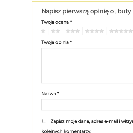
Napisz pierwszą opinię o „buty
Twoja ocena
*
1
2
3
4
5
Twoja opinia
*
Nazwa
*
Zapisz moje dane, adres e-mail i wit
kolejnych komentarzy.