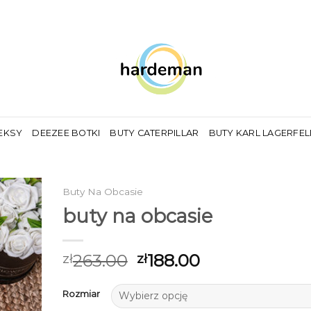
EKSY
DEEZEE BOTKI
BUTY CATERPILLAR
BUTY KARL LAGERFE
Buty Na Obcasie
buty na obcasie
263.00
188.00
zł
zł
Rozmiar