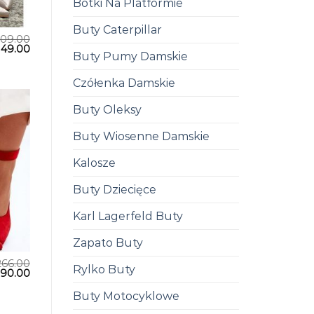
Botki Na Platformie
Buty Caterpillar
209.00
149.00
Buty Pumy Damskie
Czółenka Damskie
Buty Oleksy
Buty Wiosenne Damskie
Kalosze
Buty Dziecięce
Karl Lagerfeld Buty
Zapato Buty
266.00
Rylko Buty
190.00
Buty Motocyklowe