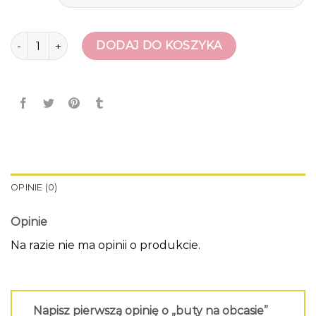
ilość buty na obcasie
DODAJ DO KOSZYKA
OPINIE (0)
Opinie
Na razie nie ma opinii o produkcie.
Napisz pierwszą opinię o „buty na obcasie”