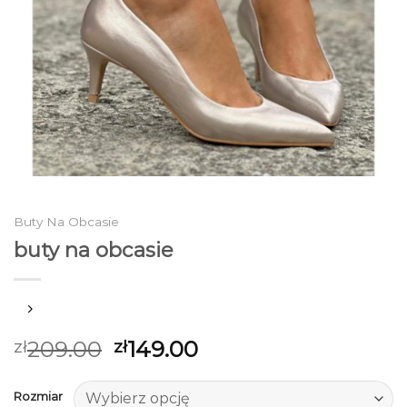
Buty Na Obcasie
buty na obcasie
209.00
149.00
zł
zł
Rozmiar