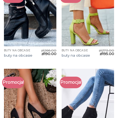
zł
266.00
zł
273.00
BUTY NA OBCASIE
BUTY NA OBCASIE
zł
190.00
zł
195.00
buty na obcasie
buty na obcasie
Promocja!
Promocja!