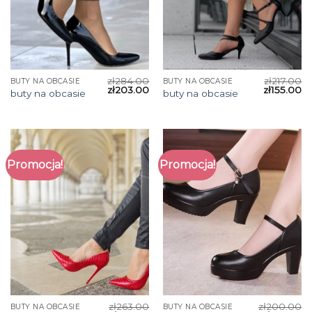
zł
284.00
zł
217.00
BUTY NA OBCASIE
BUTY NA OBCASIE
zł
203.00
zł
155.00
buty na obcasie
buty na obcasie
Promocja!
Promocja!
zł
263.00
zł
200.00
BUTY NA OBCASIE
BUTY NA OBCASIE