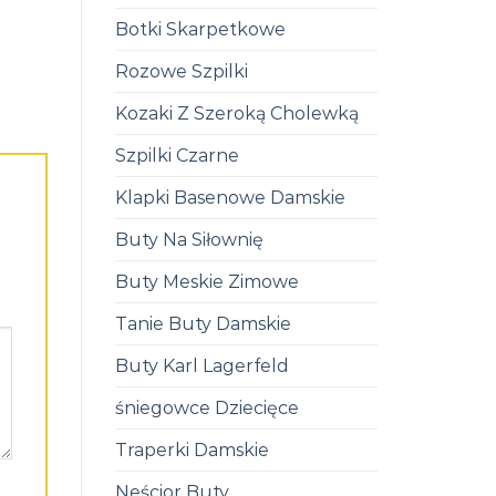
Botki Skarpetkowe
Rozowe Szpilki
Kozaki Z Szeroką Cholewką
Szpilki Czarne
Klapki Basenowe Damskie
Buty Na Siłownię
Buty Meskie Zimowe
Tanie Buty Damskie
Buty Karl Lagerfeld
śniegowce Dziecięce
Traperki Damskie
Neścior Buty