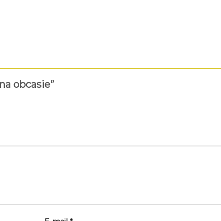
 na obcasie”