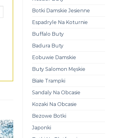
Botki Damskie Jesienne
Espadryle Na Koturnie
Buffalo Buty
Badura Buty
Eobuwie Damskie
Buty Salomon Męskie
Białe Trampki
Sandaly Na Obcasie
Kozaki Na Obcasie
Bezowe Botki
Japonki