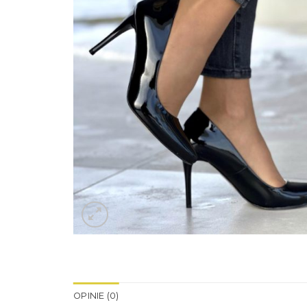
OPINIE (0)