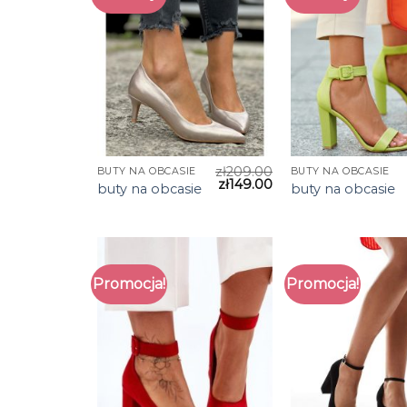
zł
209.00
BUTY NA OBCASIE
BUTY NA OBCASIE
zł
149.00
buty na obcasie
buty na obcasie
Promocja!
Promocja!