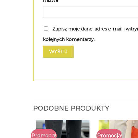
Nazwa
*
Zapisz moje dane, adres e-mail i wit
kolejnych komentarzy.
PODOBNE PRODUKTY
Promocja!
Promocja!