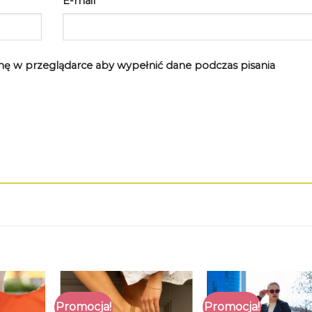
E-mail
*
rynę w przeglądarce aby wypełnić dane podczas pisania
Promocja!
Promocja!