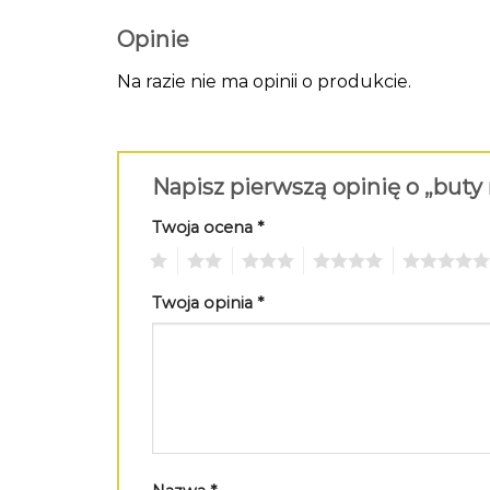
Opinie
Na razie nie ma opinii o produkcie.
Napisz pierwszą opinię o „buty
Twoja ocena
*
1
2
3
4
5
Twoja opinia
*