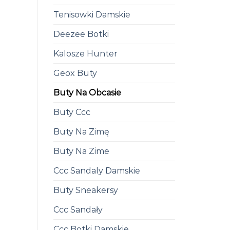
Tenisowki Damskie
Deezee Botki
Kalosze Hunter
Geox Buty
Buty Na Obcasie
Buty Ccc
Buty Na Zimę
Buty Na Zime
Ccc Sandaly Damskie
Buty Sneakersy
Ccc Sandały
Ccc Botki Damskie