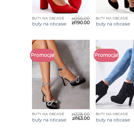
zł
266.00
BUTY NA OBCASIE
BUTY NA OBCASIE
zł
190.00
buty na obcasie
buty na obcasie
Promocja!
Promocja!
zł
228.00
BUTY NA OBCASIE
BUTY NA OBCASIE
zł
163.00
buty na obcasie
buty na obcasie