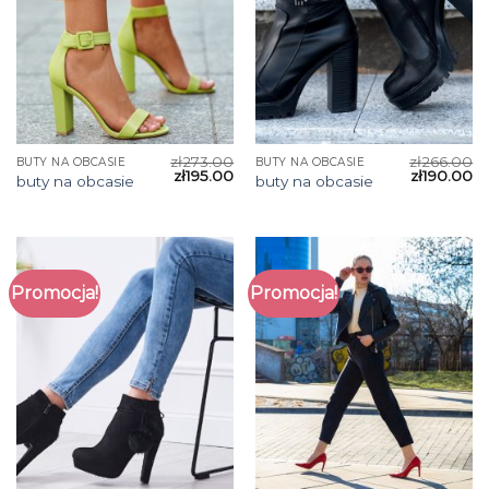
zł
273.00
zł
266.00
BUTY NA OBCASIE
BUTY NA OBCASIE
zł
195.00
zł
190.00
buty na obcasie
buty na obcasie
Promocja!
Promocja!