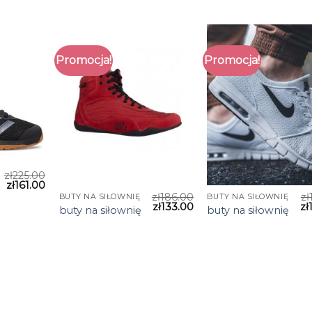
Promocja!
Promocja!
zł
225.00
zł
161.00
zł
186.00
zł
BUTY NA SIŁOWNIĘ
BUTY NA SIŁOWNIĘ
zł
133.00
zł
buty na siłownię
buty na siłownię