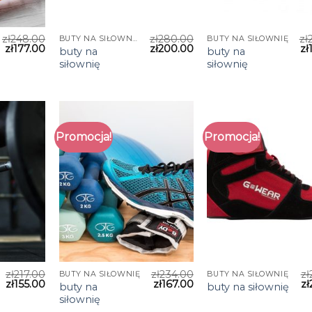
zł
248.00
zł
280.00
zł
BUTY NA SIŁOWNIĘ
BUTY NA SIŁOWNIĘ
zł
177.00
zł
200.00
zł
buty na
buty na
siłownię
siłownię
Promocja!
Promocja!
zł
217.00
zł
234.00
zł
BUTY NA SIŁOWNIĘ
BUTY NA SIŁOWNIĘ
zł
155.00
zł
167.00
zł
buty na
buty na siłownię
siłownię