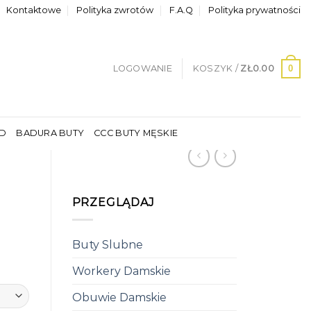
Kontaktowe
Polityka zwrotów
F.A.Q
Polityka prywatności
0
LOGOWANIE
KOSZYK /
ZŁ
0.00
LD
BADURA BUTY
CCC BUTY MĘSKIE
PRZEGLĄDAJ
Buty Slubne
Workery Damskie
Obuwie Damskie