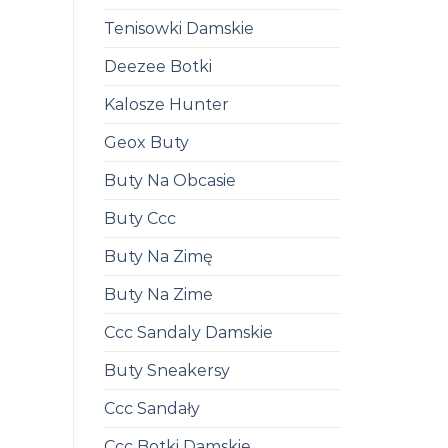
Tenisowki Damskie
Deezee Botki
Kalosze Hunter
Geox Buty
Buty Na Obcasie
Buty Ccc
Buty Na Zimę
Buty Na Zime
Ccc Sandaly Damskie
Buty Sneakersy
Ccc Sandały
Ccc Botki Damskie