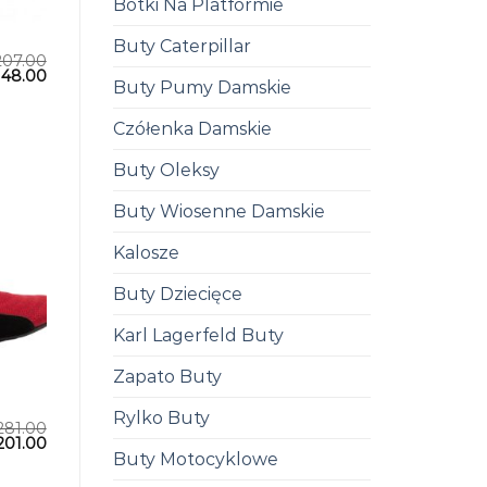
Botki Na Platformie
Buty Caterpillar
207.00
148.00
Buty Pumy Damskie
Czółenka Damskie
Buty Oleksy
Buty Wiosenne Damskie
Kalosze
Buty Dziecięce
Karl Lagerfeld Buty
Zapato Buty
Rylko Buty
281.00
201.00
Buty Motocyklowe