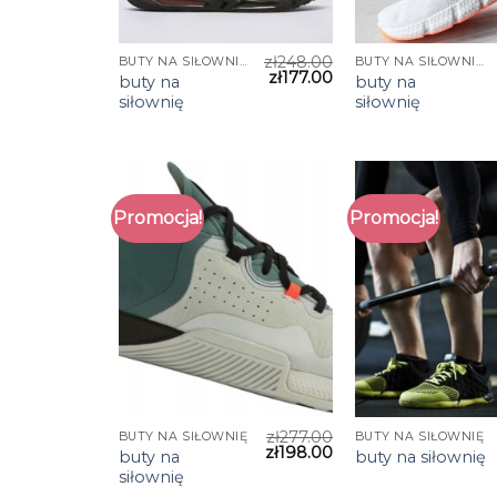
zł
248.00
BUTY NA SIŁOWNIĘ
BUTY NA SIŁOWNIĘ
zł
177.00
buty na
buty na
siłownię
siłownię
Promocja!
Promocja!
zł
277.00
BUTY NA SIŁOWNIĘ
BUTY NA SIŁOWNIĘ
zł
198.00
buty na
buty na siłownię
siłownię