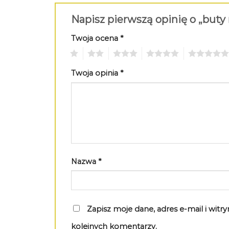
Napisz pierwszą opinię o „buty
Twoja ocena
*
1
2
3
4
5
Twoja opinia
*
Nazwa
*
Zapisz moje dane, adres e-mail i wit
kolejnych komentarzy.