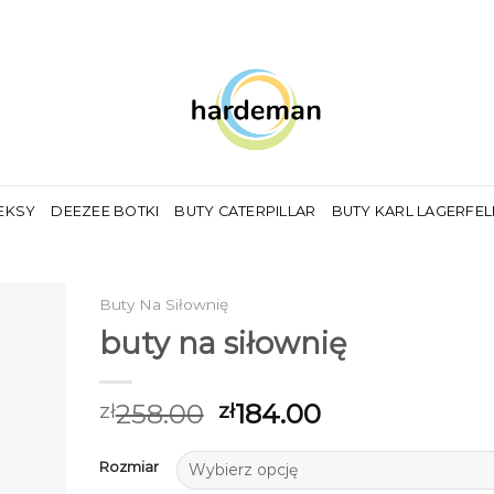
EKSY
DEEZEE BOTKI
BUTY CATERPILLAR
BUTY KARL LAGERFE
Buty Na Siłownię
buty na siłownię
258.00
184.00
zł
zł
Rozmiar