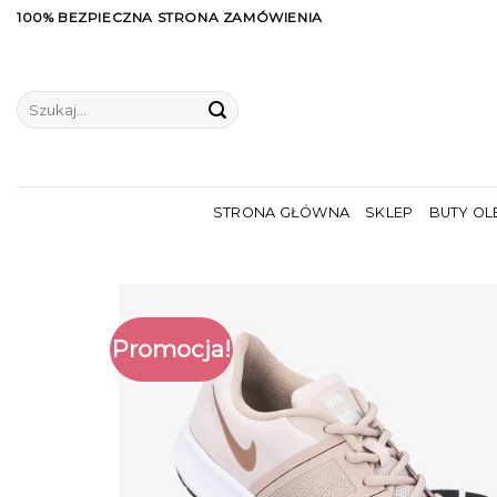
Skip
100% BEZPIECZNA STRONA ZAMÓWIENIA
to
content
Szukaj:
STRONA GŁÓWNA
SKLEP
BUTY OL
Promocja!