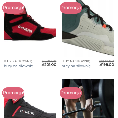
Promocja!
Promocja!
zł
281.00
zł
277.00
BUTY NA SIŁOWNIĘ
BUTY NA SIŁOWNIĘ
zł
201.00
zł
198.00
buty na siłownię
buty na siłownię
Promocja!
Promocja!