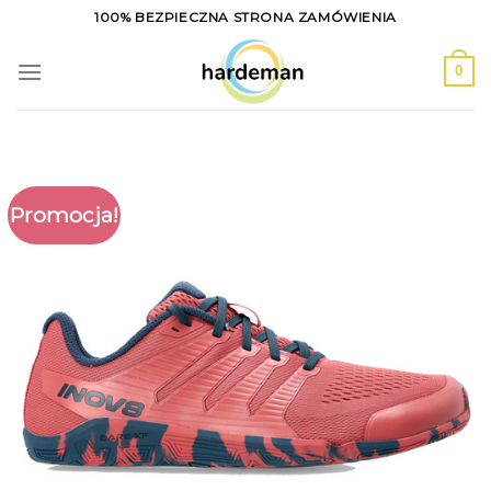
Skip
100% BEZPIECZNA STRONA ZAMÓWIENIA
to
content
0
Promocja!