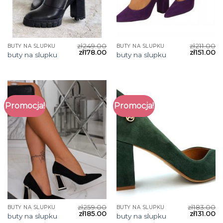
zł
249.00
zł
211.00
BUTY NA SLUPKU
BUTY NA SLUPKU
zł
178.00
zł
151.00
buty na slupku
buty na slupku
Promocja!
Promocja!
zł
259.00
zł
183.00
BUTY NA SLUPKU
BUTY NA SLUPKU
zł
185.00
zł
131.00
buty na slupku
buty na slupku