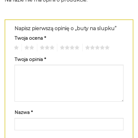
Napisz pierwszą opinię o „buty na slupku”
Twoja ocena
*
1
2
3
4
5
Twoja opinia
*
Nazwa
*