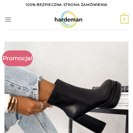
Skip
100% BEZPIECZNA STRONA ZAMÓWIENIA
to
content
0
Promocja!