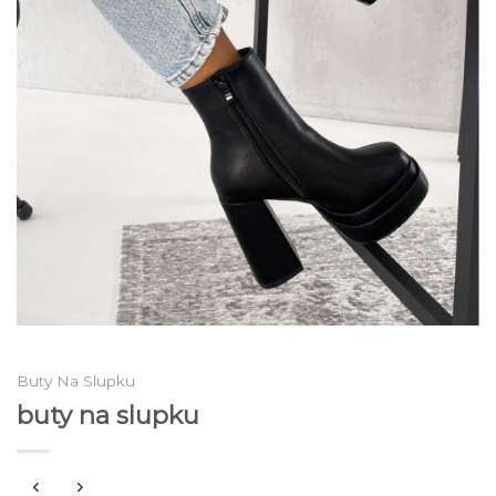
Buty Na Slupku
buty na slupku