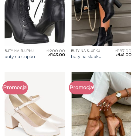
zł
200.00
zł
197.00
BUTY NA SLUPKU
BUTY NA SLUPKU
zł
143.00
zł
141.00
buty na slupku
buty na slupku
Promocja!
Promocja!