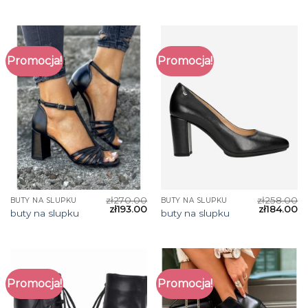
Promocja!
Promocja!
zł
270.00
zł
258.00
BUTY NA SLUPKU
BUTY NA SLUPKU
zł
193.00
zł
184.00
buty na slupku
buty na slupku
Promocja!
Promocja!