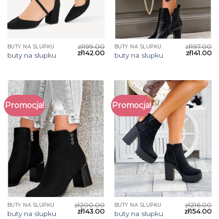
zł
199.00
zł
197.00
BUTY NA SLUPKU
BUTY NA SLUPKU
zł
142.00
zł
141.00
buty na slupku
buty na slupku
Promocja!
Promocja!
zł
200.00
zł
216.00
BUTY NA SLUPKU
BUTY NA SLUPKU
zł
143.00
zł
154.00
buty na slupku
buty na slupku