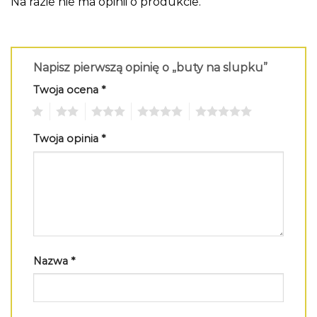
Na razie nie ma opinii o produkcie.
Napisz pierwszą opinię o „buty na slupku”
Twoja ocena
*
1
2
3
4
5
Twoja opinia
*
Nazwa
*