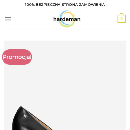
Skip
100% BEZPIECZNA STRONA ZAMÓWIENIA
to
content
0
Promocja!