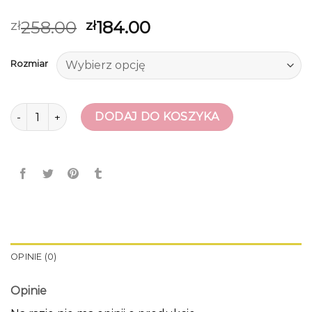
258.00
184.00
zł
zł
Rozmiar
ilość buty na slupku
DODAJ DO KOSZYKA
OPINIE (0)
Opinie