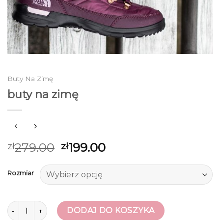
Buty Na Zimę
buty na zimę
279.00
199.00
zł
zł
Rozmiar
ilość buty na zimę
DODAJ DO KOSZYKA