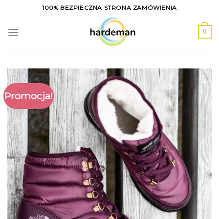
Skip
100% BEZPIECZNA STRONA ZAMÓWIENIA
to
content
0
Promocja!