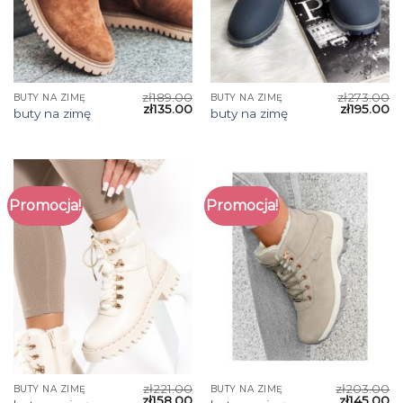
zł
189.00
zł
273.00
BUTY NA ZIMĘ
BUTY NA ZIMĘ
zł
135.00
zł
195.00
buty na zimę
buty na zimę
Promocja!
Promocja!
zł
221.00
zł
203.00
BUTY NA ZIMĘ
BUTY NA ZIMĘ
zł
158.00
zł
145.00