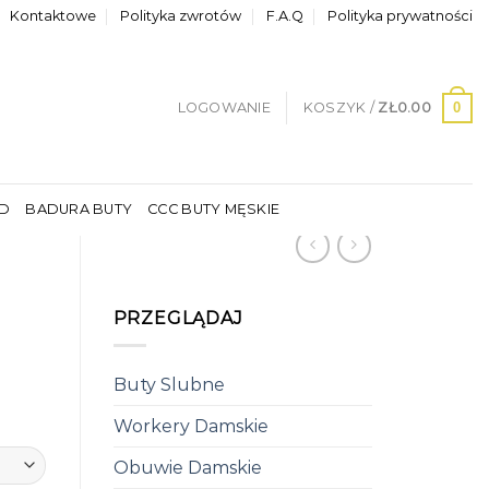
Kontaktowe
Polityka zwrotów
F.A.Q
Polityka prywatności
0
LOGOWANIE
KOSZYK /
ZŁ
0.00
LD
BADURA BUTY
CCC BUTY MĘSKIE
PRZEGLĄDAJ
Buty Slubne
Workery Damskie
Obuwie Damskie