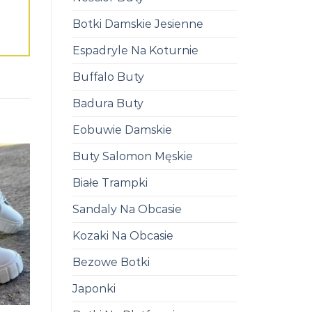
Botki Damskie Jesienne
Espadryle Na Koturnie
Buffalo Buty
Badura Buty
Eobuwie Damskie
Buty Salomon Męskie
Białe Trampki
Sandaly Na Obcasie
Kozaki Na Obcasie
Bezowe Botki
Japonki