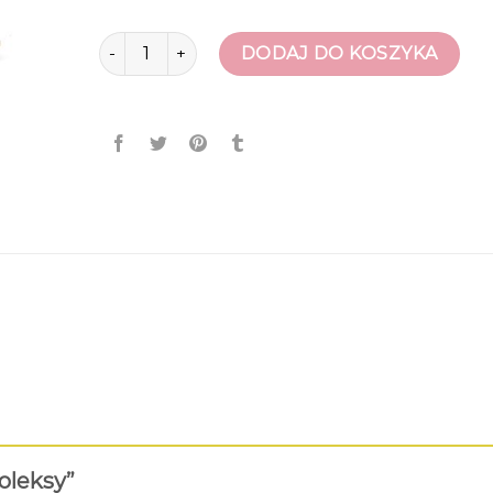
ilość buty oleksy
DODAJ DO KOSZYKA
 oleksy”