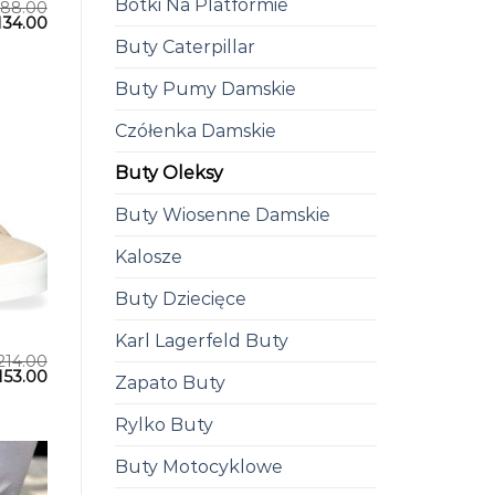
Botki Na Platformie
188.00
134.00
Buty Caterpillar
Buty Pumy Damskie
Czółenka Damskie
Buty Oleksy
Buty Wiosenne Damskie
Kalosze
Buty Dziecięce
Karl Lagerfeld Buty
214.00
153.00
Zapato Buty
Rylko Buty
Buty Motocyklowe