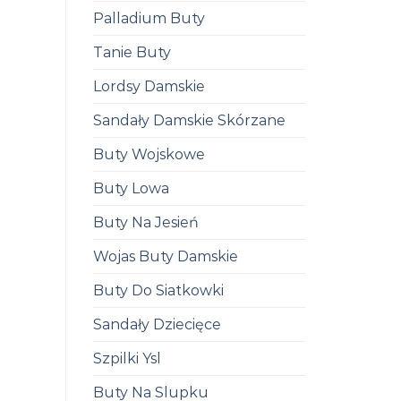
Palladium Buty
Tanie Buty
Lordsy Damskie
Sandały Damskie Skórzane
Buty Wojskowe
Buty Lowa
Buty Na Jesień
Wojas Buty Damskie
Buty Do Siatkowki
Sandały Dziecięce
Szpilki Ysl
Buty Na Slupku