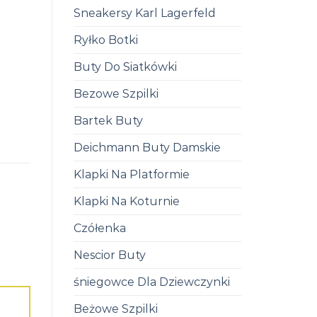
Sneakersy Karl Lagerfeld
Ryłko Botki
Buty Do Siatkówki
Bezowe Szpilki
Bartek Buty
Deichmann Buty Damskie
Klapki Na Platformie
Klapki Na Koturnie
Czółenka
Nescior Buty
śniegowce Dla Dziewczynki
Beżowe Szpilki