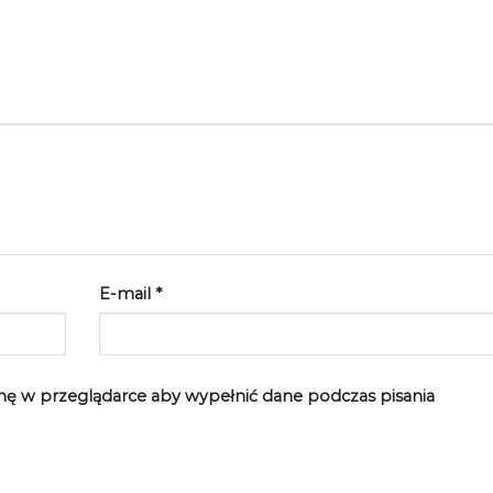
E-mail
*
rynę w przeglądarce aby wypełnić dane podczas pisania