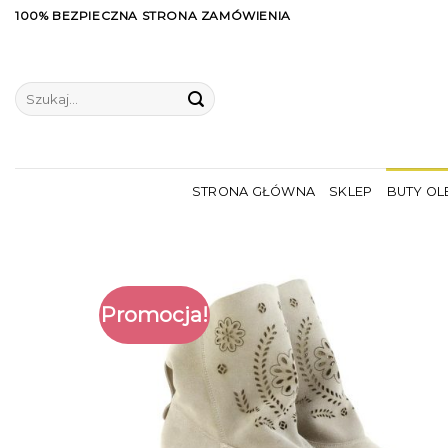
Skip
100% BEZPIECZNA STRONA ZAMÓWIENIA
to
content
Szukaj:
STRONA GŁÓWNA
SKLEP
BUTY OL
Promocja!