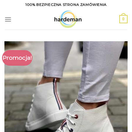
Skip
100% BEZPIECZNA STRONA ZAMÓWIENIA
to
content
0
Promocja!