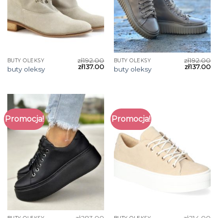
zł
192.00
zł
192.00
BUTY OLEKSY
BUTY OLEKSY
zł
137.00
zł
137.00
buty oleksy
buty oleksy
Promocja!
Promocja!
zł
283.00
zł
214.00