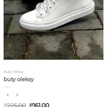
Buty Oleksy
buty oleksy
225.00
161.00
zł
zł