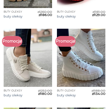
zł
260.00
zł
181.00
BUTY OLEKSY
BUTY OLEKSY
zł
186.00
zł
129.00
buty oleksy
buty oleksy
Promocja!
Promocja!
zł
252.00
zł
188.00
BUTY OLEKSY
BUTY OLEKSY
zł
180.00
zł
134.00
buty oleksy
buty oleksy