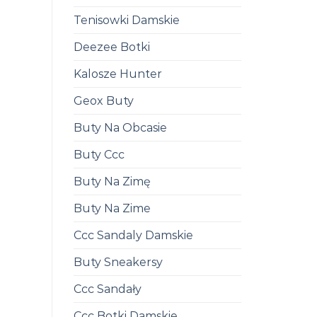
Tenisowki Damskie
Deezee Botki
Kalosze Hunter
Geox Buty
Buty Na Obcasie
Buty Ccc
Buty Na Zimę
Buty Na Zime
Ccc Sandaly Damskie
Buty Sneakersy
Ccc Sandały
Ccc Botki Damskie