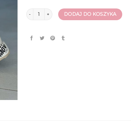
ilość buty oleksy
DODAJ DO KOSZYKA