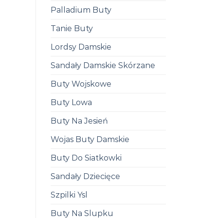
Palladium Buty
Tanie Buty
Lordsy Damskie
Sandały Damskie Skórzane
Buty Wojskowe
Buty Lowa
Buty Na Jesień
Wojas Buty Damskie
Buty Do Siatkowki
Sandały Dziecięce
Szpilki Ysl
Buty Na Slupku