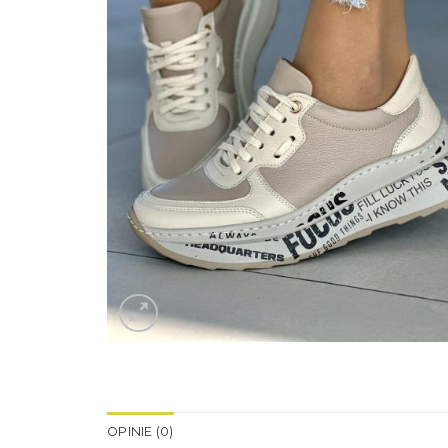
OPINIE (0)