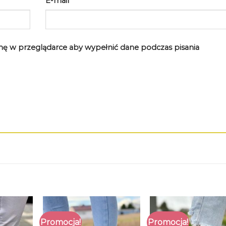
E-mail
*
rynę w przeglądarce aby wypełnić dane podczas pisania
Promocja!
Promocja!