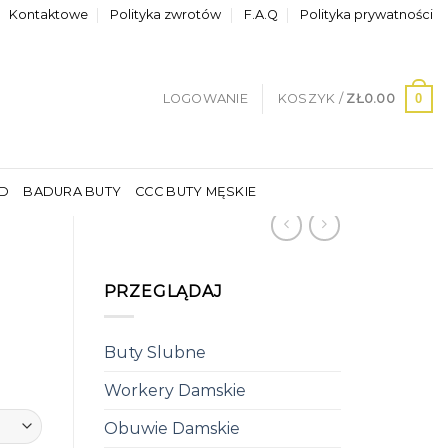
Kontaktowe
Polityka zwrotów
F.A.Q
Polityka prywatności
0
LOGOWANIE
KOSZYK /
ZŁ
0.00
LD
BADURA BUTY
CCC BUTY MĘSKIE
PRZEGLĄDAJ
Buty Slubne
Workery Damskie
Obuwie Damskie