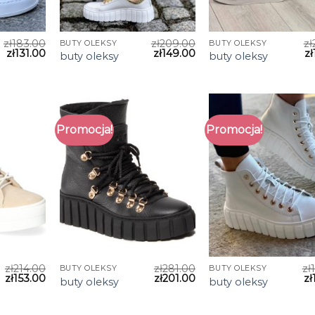
zł
183.00
zł
209.00
zł
BUTY OLEKSY
BUTY OLEKSY
zł
131.00
zł
149.00
zł
buty oleksy
buty oleksy
Promocja!
Promocja!
zł
214.00
zł
281.00
zł
BUTY OLEKSY
BUTY OLEKSY
zł
153.00
zł
201.00
zł
buty oleksy
buty oleksy