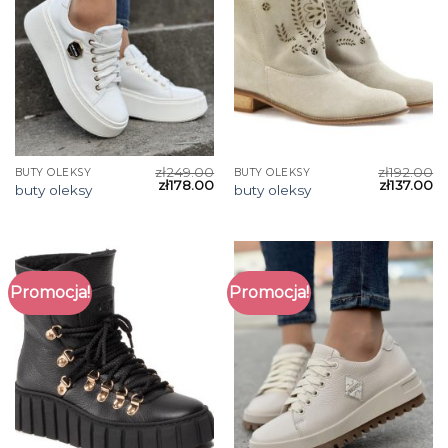
zł
249.00
zł
192.00
BUTY OLEKSY
BUTY OLEKSY
zł
178.00
zł
137.00
buty oleksy
buty oleksy
Promocja!
Promocja!