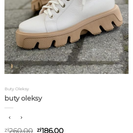
Buty Oleksy
buty oleksy
260.00
186.00
zł
zł