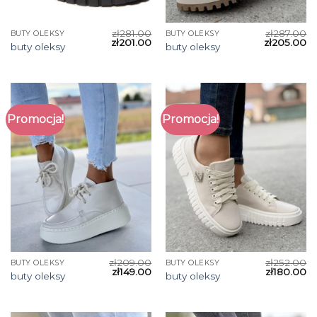
zł
281.00
zł
287.00
BUTY OLEKSY
BUTY OLEKSY
zł
201.00
zł
205.00
buty oleksy
buty oleksy
Promocja!
Promocja!
zł
209.00
zł
252.00
BUTY OLEKSY
BUTY OLEKSY
zł
149.00
zł
180.00
buty oleksy
buty oleksy