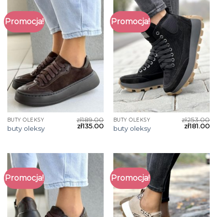
Promocja!
Promocja!
zł
189.00
zł
253.00
BUTY OLEKSY
BUTY OLEKSY
zł
135.00
zł
181.00
buty oleksy
buty oleksy
Promocja!
Promocja!