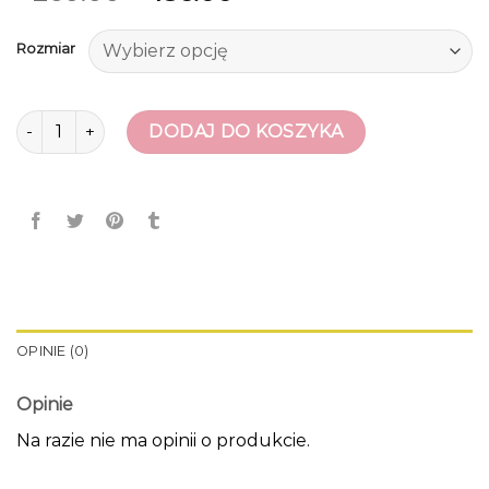
Rozmiar
ilość buty oleksy
DODAJ DO KOSZYKA
OPINIE (0)
Opinie
Na razie nie ma opinii o produkcie.