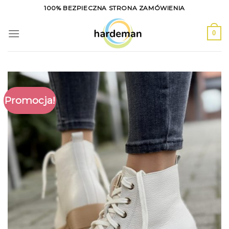
Skip
100% BEZPIECZNA STRONA ZAMÓWIENIA
to
content
0
Promocja!