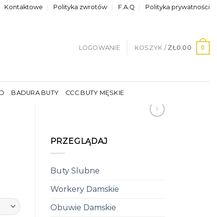
Kontaktowe
Polityka zwrotów
F.A.Q
Polityka prywatności
0
LOGOWANIE
KOSZYK /
ZŁ
0.00
LD
BADURA BUTY
CCC BUTY MĘSKIE
PRZEGLĄDAJ
Buty Slubne
Workery Damskie
Obuwie Damskie