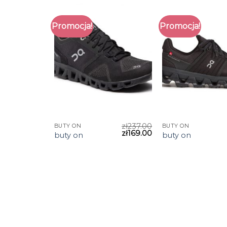
Promocja!
Promocja!
zł
237.00
BUTY ON
BUTY ON
zł
169.00
buty on
buty on