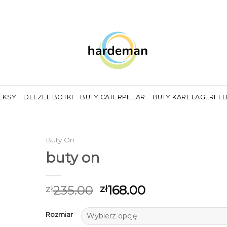
EKSY
DEEZEE BOTKI
BUTY CATERPILLAR
BUTY KARL LAGERFE
Buty On
buty on
235.00
168.00
zł
zł
Rozmiar