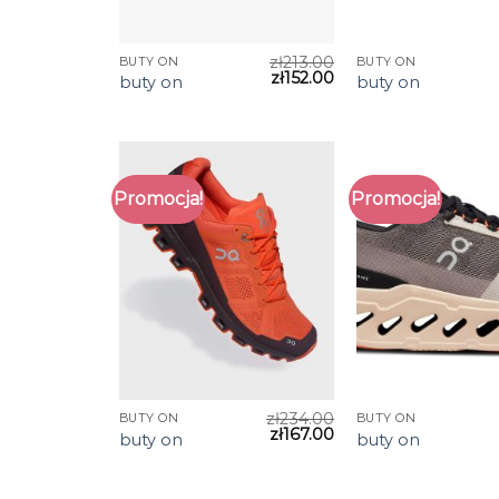
zł
213.00
BUTY ON
BUTY ON
zł
152.00
buty on
buty on
Promocja!
Promocja!
zł
234.00
BUTY ON
BUTY ON
zł
167.00
buty on
buty on