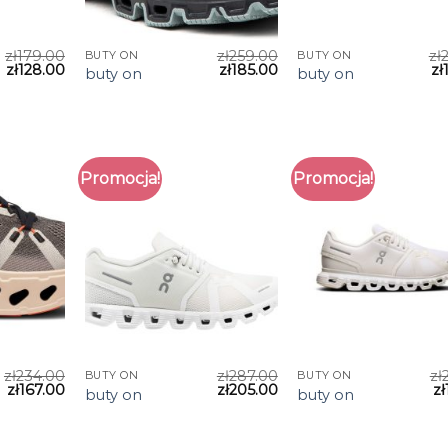
zł
179.00
zł
259.00
zł
BUTY ON
BUTY ON
zł
128.00
zł
185.00
zł
buty on
buty on
Promocja!
Promocja!
zł
234.00
zł
287.00
zł
BUTY ON
BUTY ON
zł
167.00
zł
205.00
zł
buty on
buty on