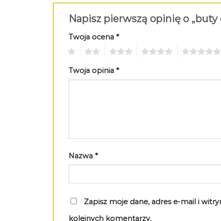
Napisz pierwszą opinię o „buty
Twoja ocena
*
1
2
3
4
5
Twoja opinia
*
Nazwa
*
Zapisz moje dane, adres e-mail i wit
kolejnych komentarzy.