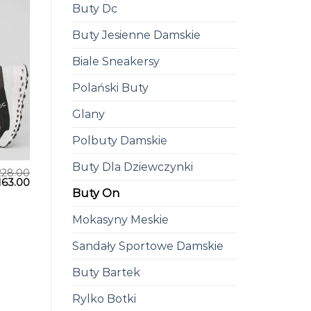
Buty Dc
Buty Jesienne Damskie
Biale Sneakersy
Polański Buty
Glany
Polbuty Damskie
Buty Dla Dziewczynki
228.00
163.00
Buty On
Mokasyny Meskie
Sandały Sportowe Damskie
Buty Bartek
Rylko Botki