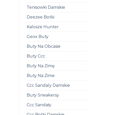
Tenisowki Damskie
Deezee Botki
Kalosze Hunter
Geox Buty
Buty Na Obcasie
Buty Ccc
Buty Na Zimę
Buty Na Zime
Ccc Sandaly Damskie
Buty Sneakersy
Ccc Sandały
Ccc Botki Damskie