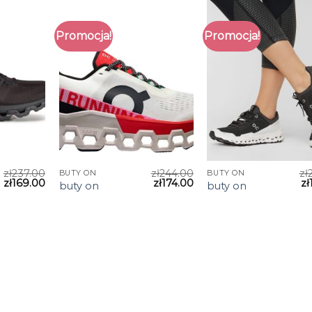
Promocja!
Promocja!
zł
237.00
zł
244.00
zł
BUTY ON
BUTY ON
zł
169.00
zł
174.00
zł
buty on
buty on