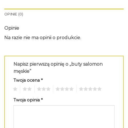
OPINIE (0)
Opinie
Na razie nie ma opinii o produkcie.
Napisz pierwszą opinię o „buty salomon
męskie”
Twoja ocena
*
1
2
3
4
5
Twoja opinia
*