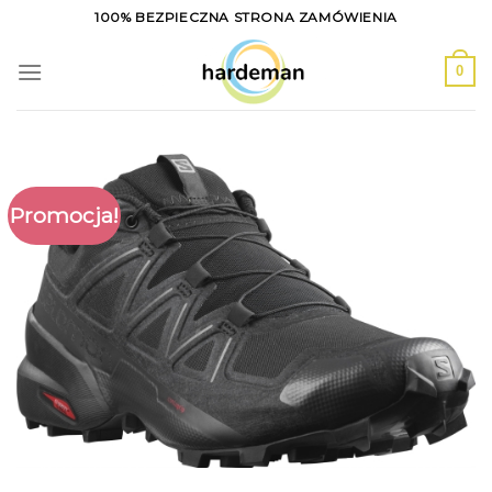
Skip
100% BEZPIECZNA STRONA ZAMÓWIENIA
to
content
0
Promocja!