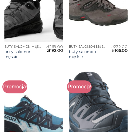
zł
269.00
zł
232.00
BUTY SALOMON MĘSKIE
BUTY SALOMON MĘSKIE
zł
192.00
zł
166.00
buty salomon
buty salomon
męskie
męskie
Promocja!
Promocja!