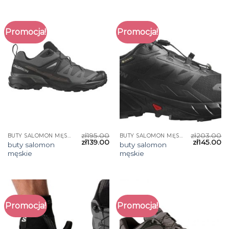
Promocja!
Promocja!
zł
195.00
zł
203.00
BUTY SALOMON MĘSKIE
BUTY SALOMON MĘSKIE
zł
139.00
zł
145.00
buty salomon
buty salomon
męskie
męskie
Promocja!
Promocja!