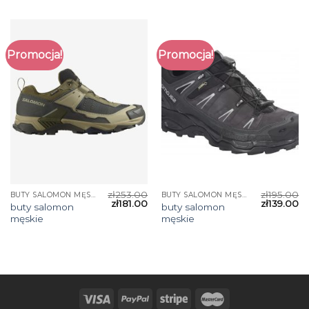
Promocja!
Promocja!
zł
253.00
zł
195.00
BUTY SALOMON MĘSKIE
BUTY SALOMON MĘSKIE
zł
181.00
zł
139.00
buty salomon
buty salomon
męskie
męskie