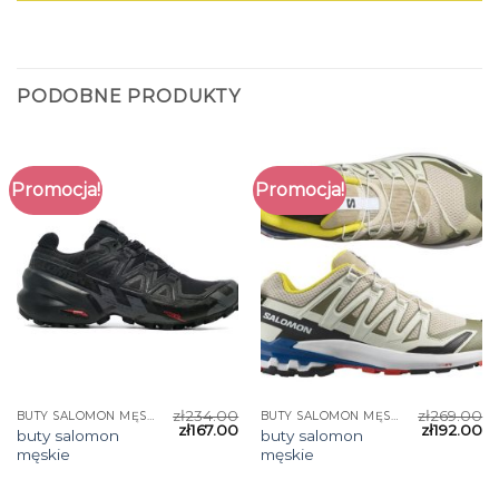
PODOBNE PRODUKTY
Promocja!
Promocja!
zł
234.00
zł
269.00
BUTY SALOMON MĘSKIE
BUTY SALOMON MĘSKIE
zł
167.00
zł
192.00
buty salomon
buty salomon
męskie
męskie