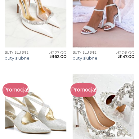
zł
227.00
zł
206.00
BUTY SLUBNE
BUTY SLUBNE
zł
162.00
zł
147.00
buty slubne
buty slubne
Promocja!
Promocja!