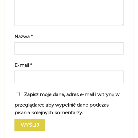
Nazwa
*
E-mail
*
Zapisz moje dane, adres e-mail i witrynę w
przeglądarce aby wypełnić dane podczas
pisania kolejnych komentarzy.