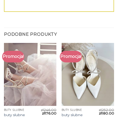
PODOBNE PRODUKTY
Promocja!
Promocja!
zł
246.00
zł
252.00
BUTY SLUBNE
BUTY SLUBNE
zł
176.00
zł
180.00
buty slubne
buty slubne