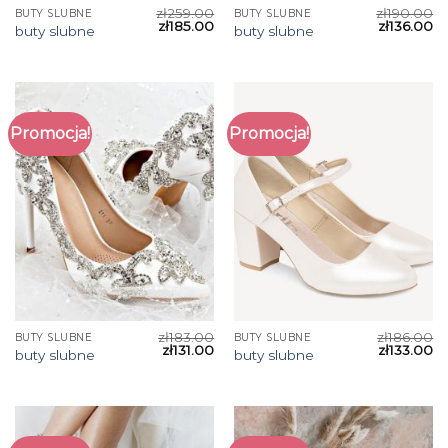
zł
259.00
zł
190.00
BUTY SLUBNE
BUTY SLUBNE
zł
185.00
zł
136.00
buty slubne
buty slubne
Promocja!
Promocja!
zł
183.00
zł
186.00
BUTY SLUBNE
BUTY SLUBNE
zł
131.00
zł
133.00
buty slubne
buty slubne