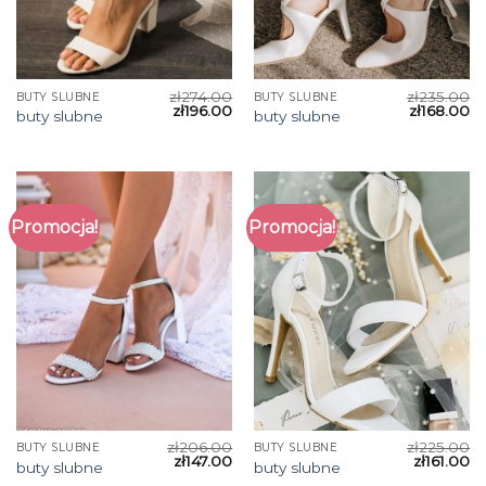
zł
274.00
zł
235.00
BUTY SLUBNE
BUTY SLUBNE
zł
196.00
zł
168.00
buty slubne
buty slubne
Promocja!
Promocja!
zł
206.00
zł
225.00
BUTY SLUBNE
BUTY SLUBNE
zł
147.00
zł
161.00
buty slubne
buty slubne