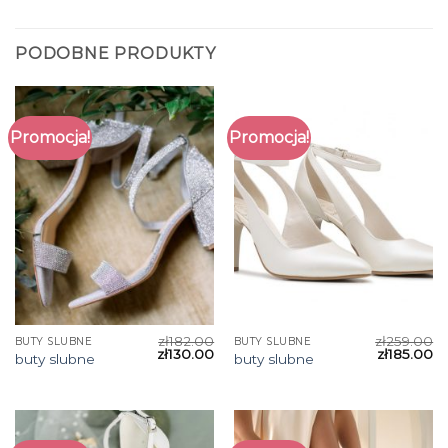
PODOBNE PRODUKTY
Promocja!
Promocja!
zł
182.00
zł
259.00
BUTY SLUBNE
BUTY SLUBNE
zł
130.00
zł
185.00
buty slubne
buty slubne