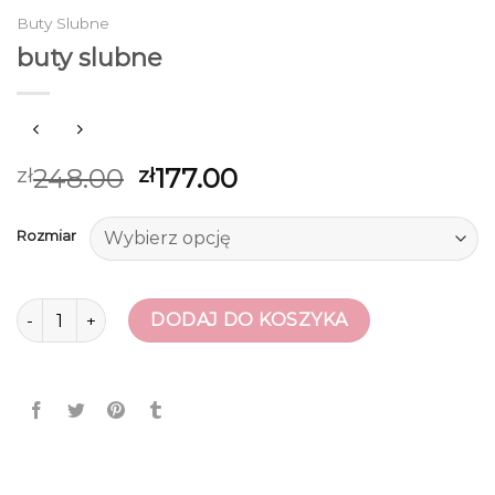
Buty Slubne
buty slubne
248.00
177.00
zł
zł
Rozmiar
ilość buty slubne
DODAJ DO KOSZYKA