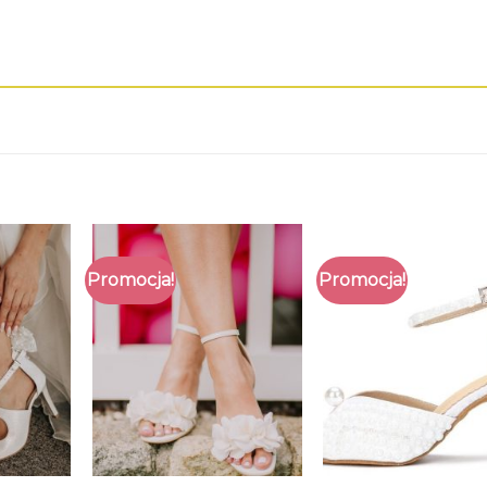
Promocja!
Promocja!