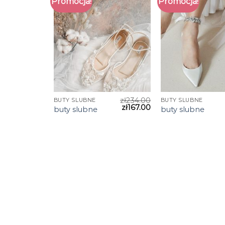
Promocja!
Promocja!
zł
234.00
BUTY SLUBNE
BUTY SLUBNE
zł
167.00
buty slubne
buty slubne