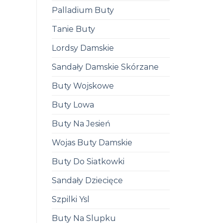
Palladium Buty
Tanie Buty
Lordsy Damskie
Sandały Damskie Skórzane
Buty Wojskowe
Buty Lowa
Buty Na Jesień
Wojas Buty Damskie
Buty Do Siatkowki
Sandały Dziecięce
Szpilki Ysl
Buty Na Slupku