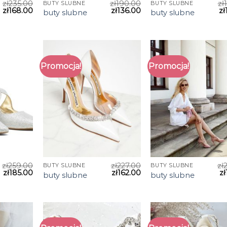
zł
235.00
zł
190.00
zł
BUTY SLUBNE
BUTY SLUBNE
zł
168.00
zł
136.00
zł
buty slubne
buty slubne
Promocja!
Promocja!
zł
259.00
zł
227.00
zł
BUTY SLUBNE
BUTY SLUBNE
zł
185.00
zł
162.00
zł
buty slubne
buty slubne