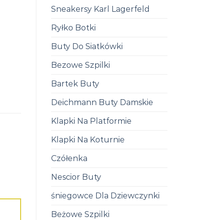
Sneakersy Karl Lagerfeld
Ryłko Botki
Buty Do Siatkówki
Bezowe Szpilki
Bartek Buty
Deichmann Buty Damskie
Klapki Na Platformie
Klapki Na Koturnie
Czółenka
Nescior Buty
śniegowce Dla Dziewczynki
Beżowe Szpilki