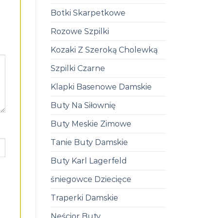
Botki Skarpetkowe
Rozowe Szpilki
Kozaki Z Szeroką Cholewką
Szpilki Czarne
Klapki Basenowe Damskie
Buty Na Siłownię
Buty Meskie Zimowe
Tanie Buty Damskie
Buty Karl Lagerfeld
śniegowce Dziecięce
Traperki Damskie
Neścior Buty