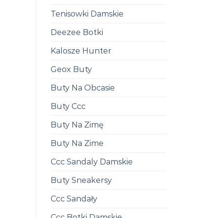
Tenisowki Damskie
Deezee Botki
Kalosze Hunter
Geox Buty
Buty Na Obcasie
Buty Ccc
Buty Na Zimę
Buty Na Zime
Ccc Sandaly Damskie
Buty Sneakersy
Ccc Sandały
Ccc Botki Damskie