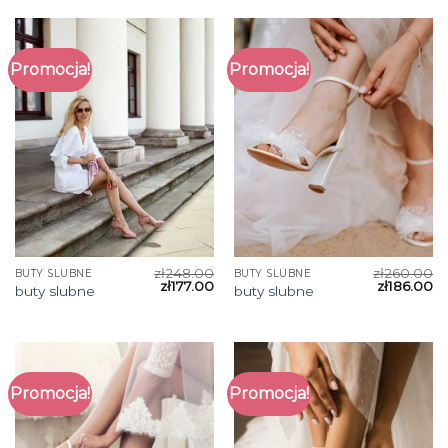
Promocja!
Promocja!
zł
248.00
zł
260.00
BUTY SLUBNE
BUTY SLUBNE
zł
177.00
zł
186.00
buty slubne
buty slubne
Promocja!
Promocja!