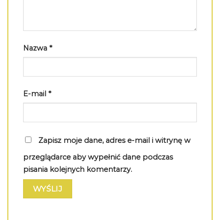
Nazwa
*
E-mail
*
Zapisz moje dane, adres e-mail i witrynę w
przeglądarce aby wypełnić dane podczas
pisania kolejnych komentarzy.