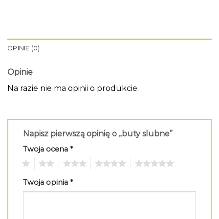
OPINIE (0)
Opinie
Na razie nie ma opinii o produkcie.
Napisz pierwszą opinię o „buty slubne”
Twoja ocena
*
1
2
3
4
5
Twoja opinia
*