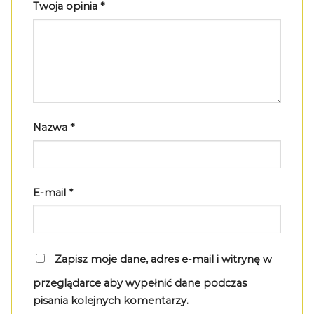
Twoja opinia
*
Nazwa
*
E-mail
*
Zapisz moje dane, adres e-mail i witrynę w
przeglądarce aby wypełnić dane podczas
pisania kolejnych komentarzy.