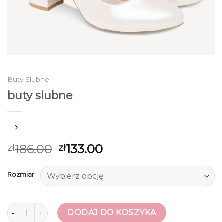
Buty Slubne
buty slubne
186.00
133.00
zł
zł
Rozmiar
ilość buty slubne
DODAJ DO KOSZYKA