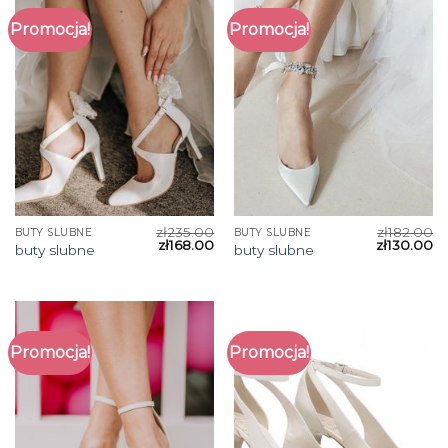
Promocja!
Promocja!
zł
235.00
zł
182.00
BUTY SLUBNE
BUTY SLUBNE
zł
168.00
zł
130.00
buty slubne
buty slubne
Promocja!
Promocja!