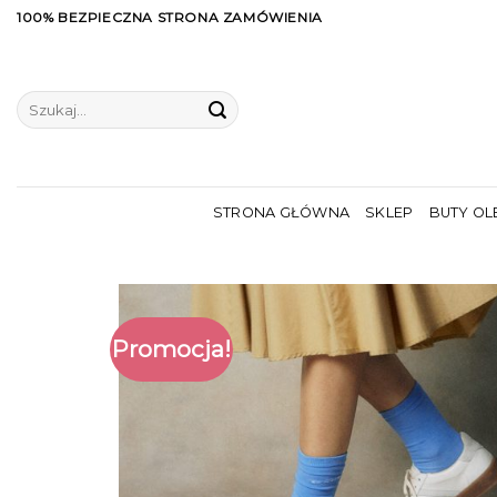
Skip
100% BEZPIECZNA STRONA ZAMÓWIENIA
to
content
Szukaj:
STRONA GŁÓWNA
SKLEP
BUTY OL
Promocja!