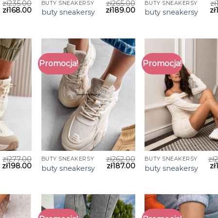
zł
235.00
zł
265.00
zł
BUTY SNEAKERSY
BUTY SNEAKERSY
zł
168.00
zł
189.00
zł
buty sneakersy
buty sneakersy
Promocja!
Promocja!
zł
277.00
zł
262.00
zł
BUTY SNEAKERSY
BUTY SNEAKERSY
zł
198.00
zł
187.00
zł
buty sneakersy
buty sneakersy