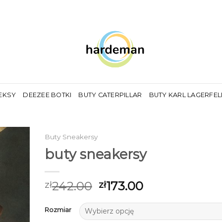
EKSY
DEEZEE BOTKI
BUTY CATERPILLAR
BUTY KARL LAGERFE
Buty Sneakersy
buty sneakersy
242.00
173.00
zł
zł
Rozmiar