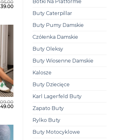
Botki Na Platformie
195.00
139.00
Buty Caterpillar
Buty Pumy Damskie
Czółenka Damskie
Buty Oleksy
Buty Wiosenne Damskie
Kalosze
Buty Dziecięce
Karl Lagerfeld Buty
209.00
149.00
Zapato Buty
Rylko Buty
Buty Motocyklowe