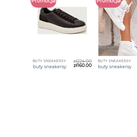
Promocja!
Promocja!
zł
224.00
BUTY SNEAKERSY
BUTY SNEAKERSY
zł
160.00
buty sneakersy
buty sneakersy