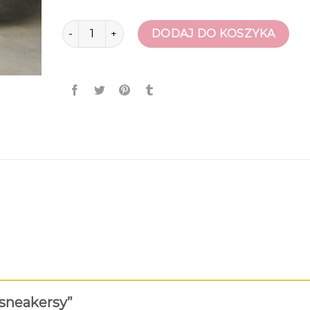
ilość buty sneakersy
DODAJ DO KOSZYKA
 sneakersy”