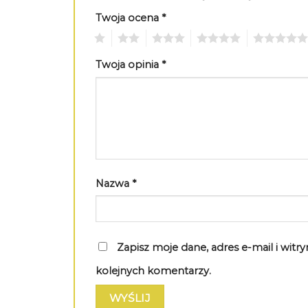
Twoja ocena
*
1
2
3
4
5
Twoja opinia
*
Nazwa
*
Zapisz moje dane, adres e-mail i wit
kolejnych komentarzy.