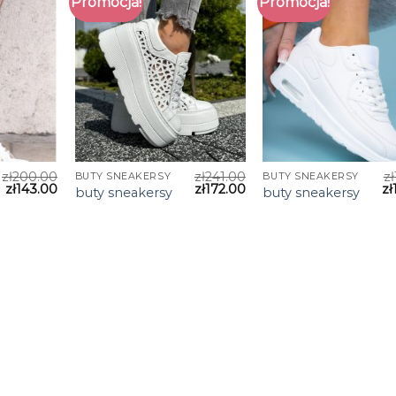
Promocja!
Promocja!
zł
200.00
zł
241.00
zł
BUTY SNEAKERSY
BUTY SNEAKERSY
zł
143.00
zł
172.00
zł
buty sneakersy
buty sneakersy