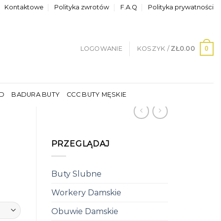
Kontaktowe
Polityka zwrotów
F.A.Q
Polityka prywatności
0
LOGOWANIE
KOSZYK /
ZŁ
0.00
LD
BADURA BUTY
CCC BUTY MĘSKIE
PRZEGLĄDAJ
Buty Slubne
Workery Damskie
Obuwie Damskie