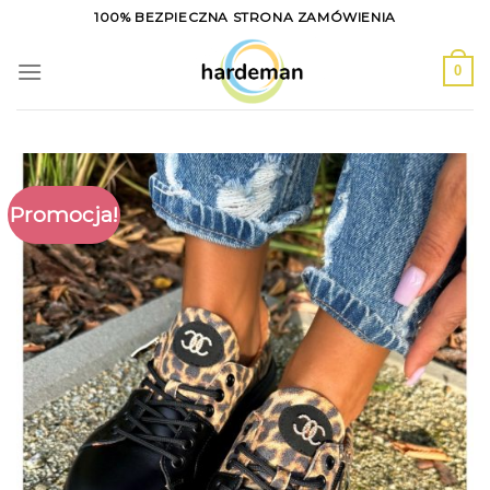
Skip
100% BEZPIECZNA STRONA ZAMÓWIENIA
to
content
0
Promocja!