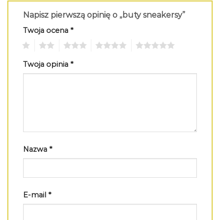
Napisz pierwszą opinię o „buty sneakersy”
Twoja ocena
*
1
2
3
4
5
Twoja opinia
*
Nazwa
*
E-mail
*