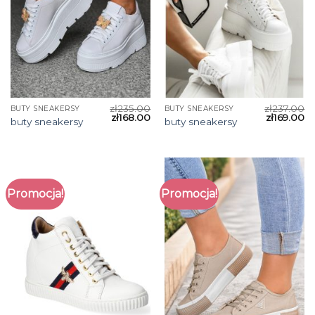
zł
235.00
zł
237.00
BUTY SNEAKERSY
BUTY SNEAKERSY
zł
168.00
zł
169.00
buty sneakersy
buty sneakersy
Promocja!
Promocja!