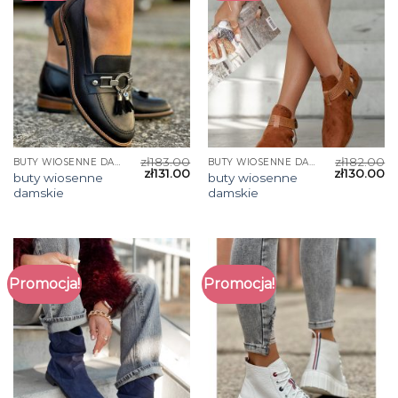
zł
183.00
zł
182.00
BUTY WIOSENNE DAMSKIE
BUTY WIOSENNE DAMSKIE
zł
131.00
zł
130.00
buty wiosenne
buty wiosenne
damskie
damskie
Promocja!
Promocja!