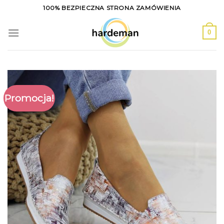
Skip
100% BEZPIECZNA STRONA ZAMÓWIENIA
to
content
0
Promocja!