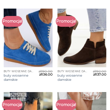
Promocja!
Promocja!
zł
190.00
zł
192.00
BUTY WIOSENNE DAMSKIE
BUTY WIOSENNE DAMSKIE
zł
136.00
zł
137.00
buty wiosenne
buty wiosenne
damskie
damskie
Promocja!
Promocja!