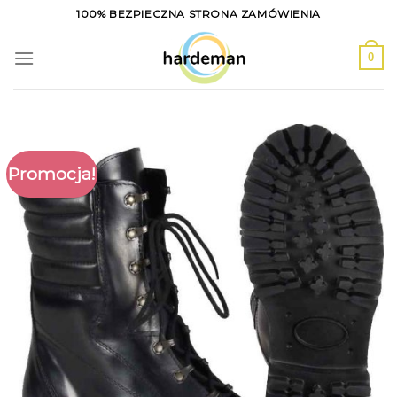
Skip
100% BEZPIECZNA STRONA ZAMÓWIENIA
to
content
0
Promocja!