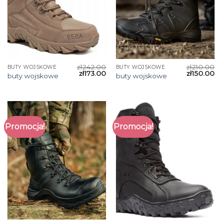
zł
242.00
zł
210.00
BUTY WOJSKOWE
BUTY WOJSKOWE
zł
173.00
zł
150.00
buty wojskowe
buty wojskowe
Promocja!
Promocja!