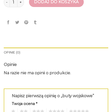
DODAJ DO KOSZYKA
OPINIE (0)
Opinie
Na razie nie ma opinii o produkcie.
Napisz pierwszą opinię o „buty wojskowe”
Twoja ocena
*
1
2
3
4
5