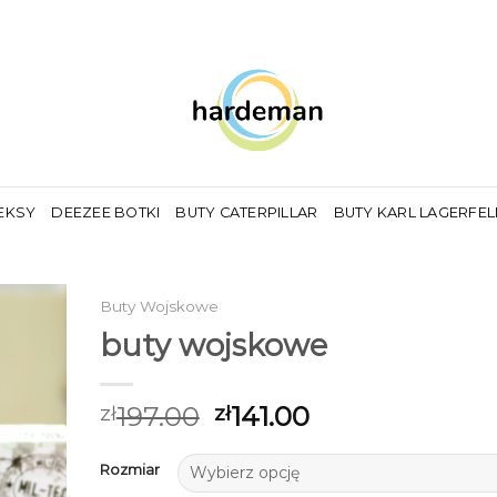
EKSY
DEEZEE BOTKI
BUTY CATERPILLAR
BUTY KARL LAGERFE
Buty Wojskowe
buty wojskowe
197.00
141.00
zł
zł
Rozmiar