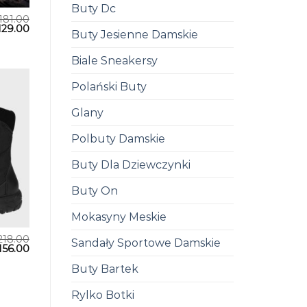
Buty Dc
181.00
129.00
Buty Jesienne Damskie
Biale Sneakersy
Polański Buty
Glany
Polbuty Damskie
Buty Dla Dziewczynki
Buty On
Mokasyny Meskie
218.00
Sandały Sportowe Damskie
156.00
Buty Bartek
Rylko Botki