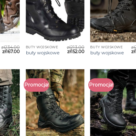
zł
234.00
zł
213.00
zł
BUTY WOJSKOWE
BUTY WOJSKOWE
zł
167.00
zł
152.00
zł
buty wojskowe
buty wojskowe
Promocja!
Promocja!