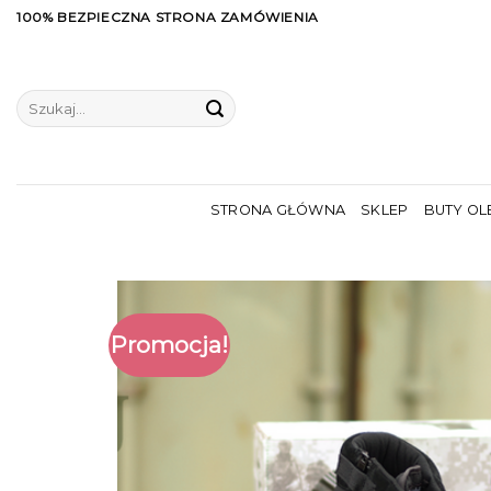
Skip
100% BEZPIECZNA STRONA ZAMÓWIENIA
to
content
Szukaj:
STRONA GŁÓWNA
SKLEP
BUTY OL
Promocja!