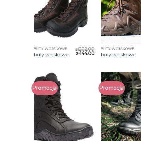
zł
202.00
BUTY WOJSKOWE
BUTY WOJSKOWE
zł
144.00
buty wojskowe
buty wojskowe
Promocja!
Promocja!