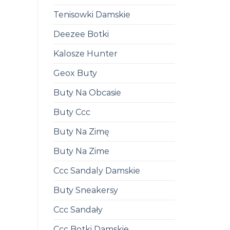
Tenisowki Damskie
Deezee Botki
Kalosze Hunter
Geox Buty
Buty Na Obcasie
Buty Ccc
Buty Na Zimę
Buty Na Zime
Ccc Sandaly Damskie
Buty Sneakersy
Ccc Sandały
Ccc Botki Damskie