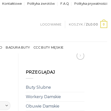
Kontaktowe
Polityka zwrotów
F.A.Q
Polityka prywatności
0
LOGOWANIE
KOSZYK /
ZŁ
0.00
LD
BADURA BUTY
CCC BUTY MĘSKIE
PRZEGLĄDAJ
Buty Slubne
Workery Damskie
Obuwie Damskie