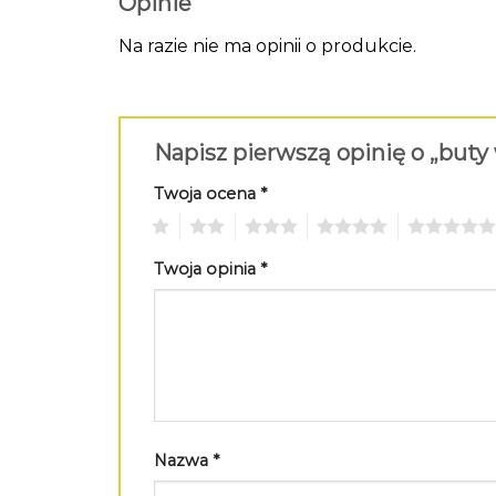
Opinie
Na razie nie ma opinii o produkcie.
Napisz pierwszą opinię o „but
Twoja ocena
*
1
2
3
4
5
Twoja opinia
*
Nazwa
*