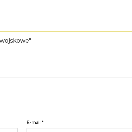
y wojskowe”
E-mail
*