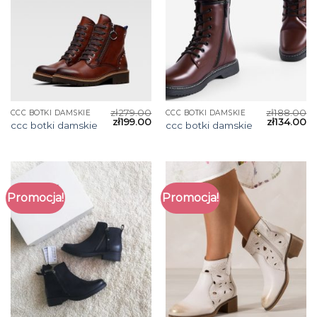
zł
279.00
zł
188.00
CCC BOTKI DAMSKIE
CCC BOTKI DAMSKIE
zł
199.00
zł
134.00
ccc botki damskie
ccc botki damskie
Promocja!
Promocja!