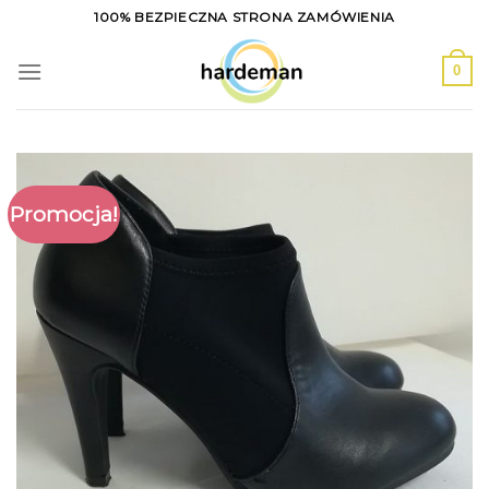
Skip
100% BEZPIECZNA STRONA ZAMÓWIENIA
to
content
0
Promocja!