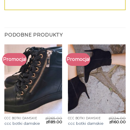
PODOBNE PRODUKTY
Promocja!
Promocja!
zł
265.00
zł
224.00
CCC BOTKI DAMSKIE
CCC BOTKI DAMSKIE
zł
189.00
zł
160.00
ccc botki damskie
ccc botki damskie