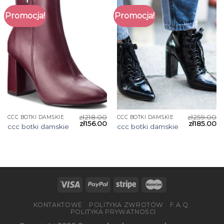
Promocja!
Promocja!
zł
218.00
zł
259.00
CCC BOTKI DAMSKIE
CCC BOTKI DAMSKIE
zł
156.00
zł
185.00
ccc botki damskie
ccc botki damskie
KONTAKTOWE
POLITYKA ZWROTÓW
F.A.Q
POLITYKA PRYWATNOŚCI