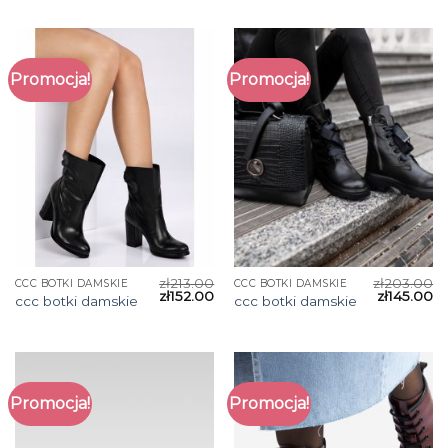
Promocja!
Promocja!
zł
213.00
zł
203.00
CCC BOTKI DAMSKIE
CCC BOTKI DAMSKIE
zł
152.00
zł
145.00
ccc botki damskie
ccc botki damskie
Promocja!
Promocja!