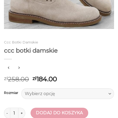
Ccc Botki Damskie
ccc botki damskie
258.00
184.00
zł
zł
Rozmiar
ilość ccc botki damskie
DODAJ DO KOSZYKA