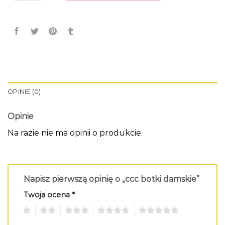
OPINIE (0)
Opinie
Na razie nie ma opinii o produkcie.
Napisz pierwszą opinię o „ccc botki damskie”
Twoja ocena
*
1
2
3
4
5