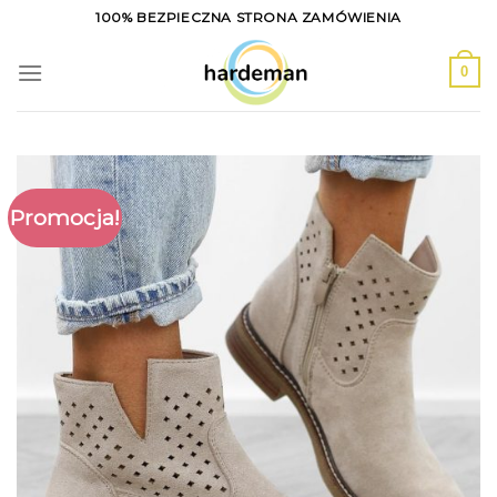
Skip
100% BEZPIECZNA STRONA ZAMÓWIENIA
to
content
0
Promocja!