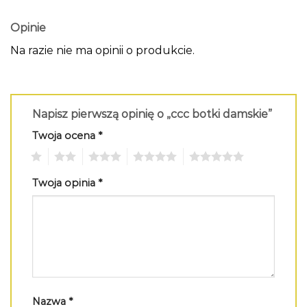
Opinie
Na razie nie ma opinii o produkcie.
Napisz pierwszą opinię o „ccc botki damskie”
Twoja ocena
*
1
2
3
4
5
Twoja opinia
*
Nazwa
*