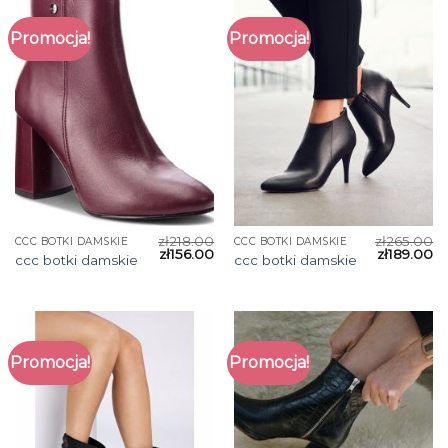
Promocja!
Promocja!
zł
218.00
zł
265.00
CCC BOTKI DAMSKIE
CCC BOTKI DAMSKIE
zł
156.00
zł
189.00
ccc botki damskie
ccc botki damskie
Promocja!
Promocja!