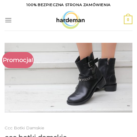
Skip
100% BEZPIECZNA STRONA ZAMÓWIENIA
to
content
0
Promocja!
Ccc Botki Damskie