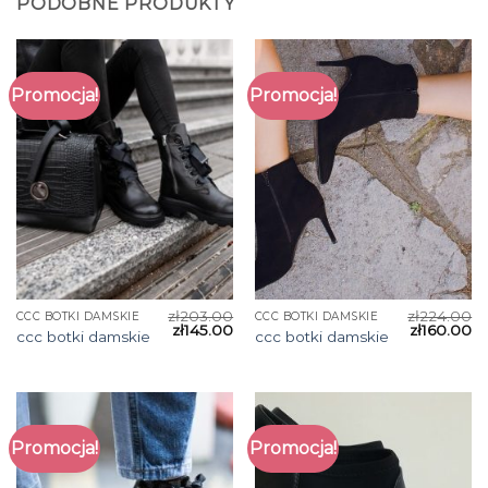
PODOBNE PRODUKTY
Promocja!
Promocja!
zł
203.00
zł
224.00
CCC BOTKI DAMSKIE
CCC BOTKI DAMSKIE
zł
145.00
zł
160.00
ccc botki damskie
ccc botki damskie
Promocja!
Promocja!