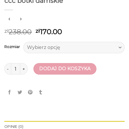
ccc botki damskie
238.00
170.00
zł
zł
Rozmiar
ilość ccc botki damskie
DODAJ DO KOSZYKA
OPINIE (0)